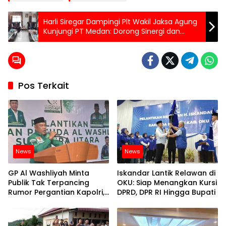
Harli Siregar Dampingi Plt Wakil Jaksa Agung
Kunjungi PT Medan: Dorong Sinergi dan
Kolaborasi Penegakan Hukum
Pos Terkait
News
News
GP Al Washliyah Minta
Iskandar Lantik Relawan di
Publik Tak Terpancing
OKU: Siap Menangkan Kursi
Rumor Pergantian Kapolri,
DPRD, DPR RI Hingga Bupati
Tegaskan Polri Tetap Solid