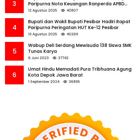
3
Paripurna Nota Keuangan Ranperda APBD
Perubahan TA 2025
12 Agustus 2025
40807
Bupati dan Wakil Bupati Pesibar Hadiri Rapat
4
Paripurna Peringatan HUT Ke-12 Pesibar
13 Agustus 2025
40269
Wabup Deli Serdang Mewisuda 138 Siswa SMK
5
Tunas Karya
6 Juni 2023
37742
Umat Hindu Memadati Pura Tribhuana Agung
6
Kota Depok Jawa Barat
1 September 2024
36895