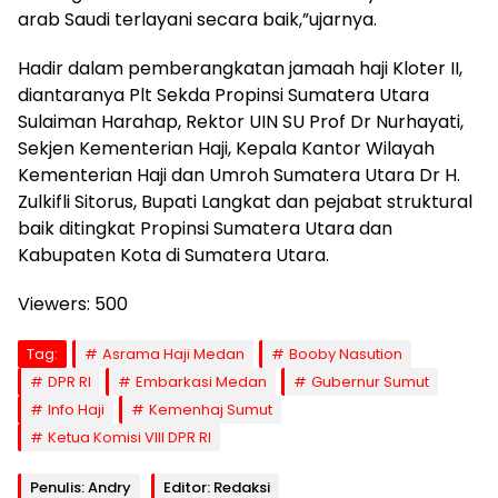
arab Saudi terlayani secara baik,”ujarnya.
Hadir dalam pemberangkatan jamaah haji Kloter II,
diantaranya Plt Sekda Propinsi Sumatera Utara
Sulaiman Harahap, Rektor UIN SU Prof Dr Nurhayati,
Sekjen Kementerian Haji, Kepala Kantor Wilayah
Kementerian Haji dan Umroh Sumatera Utara Dr H.
Zulkifli Sitorus, Bupati Langkat dan pejabat struktural
baik ditingkat Propinsi Sumatera Utara dan
Kabupaten Kota di Sumatera Utara.
Viewers:
500
Tag:
Asrama Haji Medan
Booby Nasution
DPR RI
Embarkasi Medan
Gubernur Sumut
Info Haji
Kemenhaj Sumut
Ketua Komisi VIII DPR RI
Penulis: Andry
Editor: Redaksi