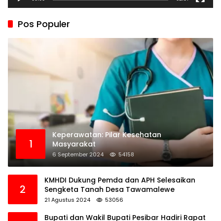
Pos Populer
Keperawatan: Pilar Kesehatan
1
Masyarakat
6 September 2024
54158
KMHDI Dukung Pemda dan APH Selesaikan
2
Sengketa Tanah Desa Tawamalewe
21 Agustus 2024
53056
Bupati dan Wakil Bupati Pesibar Hadiri Rapat