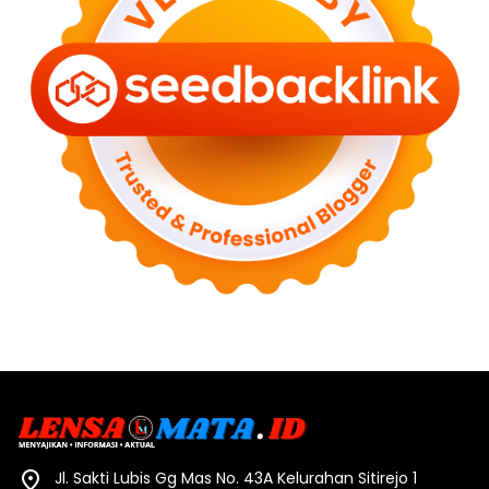
Jl. Sakti Lubis Gg Mas No. 43A Kelurahan Sitirejo 1