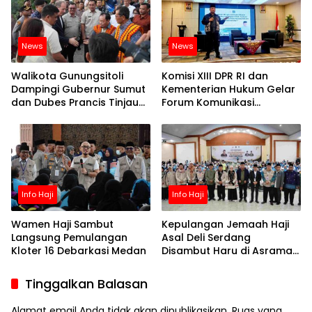
News
News
Walikota Gunungsitoli
Komisi XIII DPR RI dan
Dampingi Gubernur Sumut
Kementerian Hukum Gelar
dan Dubes Prancis Tinjau
Forum Komunikasi
Potensi Wisata Desa Adat
Masyarakat Terkait
Bawomataluo
Layanan Hukum di Medan
Info Haji
Info Haji
Wamen Haji Sambut
Kepulangan Jemaah Haji
Langsung Pemulangan
Asal Deli Serdang
Kloter 16 Debarkasi Medan
Disambut Haru di Asrama
Haji Medan
Tinggalkan Balasan
Alamat email Anda tidak akan dipublikasikan.
Ruas yang