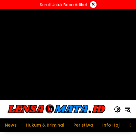
Langsung
×
Scroll Untuk Baca Artikel
ke
konten
News
Hukum & Kriminal
Peristiwa
Info Haji
Ol