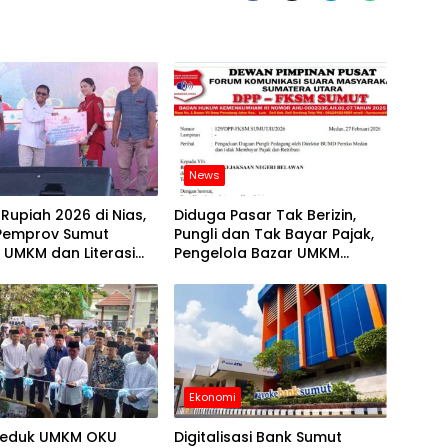
News
 Rupiah 2026 di Nias,
Diduga Pasar Tak Berizin,
 Pemprov Sumut
Pungli dan Tak Bayar Pajak,
 UMKM dan Literasi
Pengelola Bazar UMKM
gan
Medan Utara Dilaporkan
Ekonomi
Beduk UMKM OKU
Digitalisasi Bank Sumut