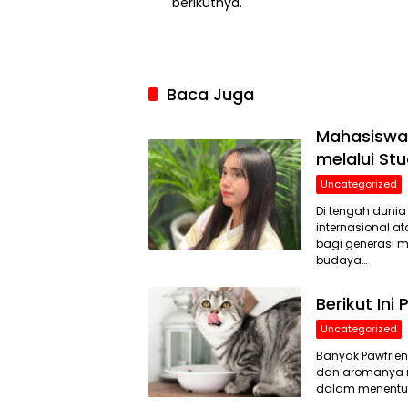
berikutnya.
Baca Juga
Mahasiswa 
melalui St
Uncategorized
Di tengah dunia
internasional a
bagi generasi 
budaya…
Berikut Ini
Uncategorized
Banyak Pawfrien
dan aromanya m
dalam menentukan