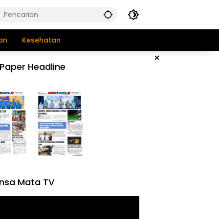
an
Kesehatan
×
Paper Headline
nsa Mata TV
tar