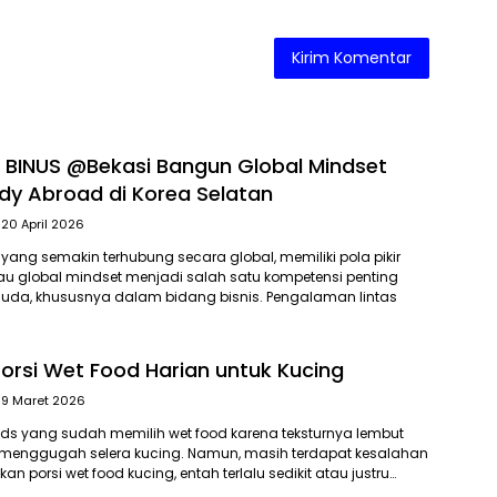
BINUS @Bekasi Bangun Global Mindset
udy Abroad di Korea Selatan
20 April 2026
 yang semakin terhubung secara global, memiliki pola pikir
tau global mindset menjadi salah satu kompetensi penting
muda, khususnya dalam bidang bisnis. Pengalaman lintas
 Porsi Wet Food Harian untuk Kucing
9 Maret 2026
ds yang sudah memilih wet food karena teksturnya lembut
enggugah selera kucing. Namun, masih terdapat kesalahan
 porsi wet food kucing, entah terlalu sedikit atau justru…