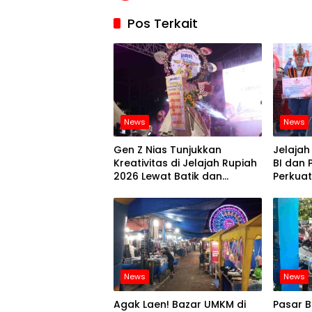
Pos Terkait
News
News
Gen Z Nias Tunjukkan
Jelajah
Kreativitas di Jelajah Rupiah
BI dan
2026 Lewat Batik dan
Perkuat
Fashion Show
Keuan
News
News
Agak Laen! Bazar UMKM di
Pasar 