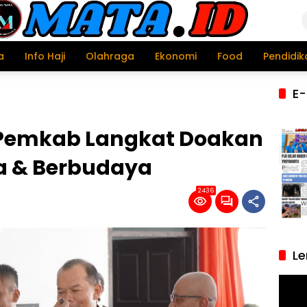
a
Info Haji
Olahraga
Ekonomi
Food
Pendidik
E-
, Pemkab Langkat Doakan
a & Berbudaya
2436
Le
Pemu
Video