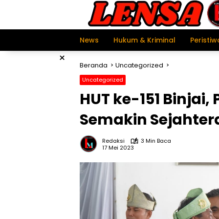
Langsung
ke
konten
News
Hukum & Kriminal
Peristiw
×
Beranda
Uncategorized
Uncategorized
HUT ke-151 Binjai
Semakin Sejahter
Redaksi
3 Min Baca
17 Mei 2023