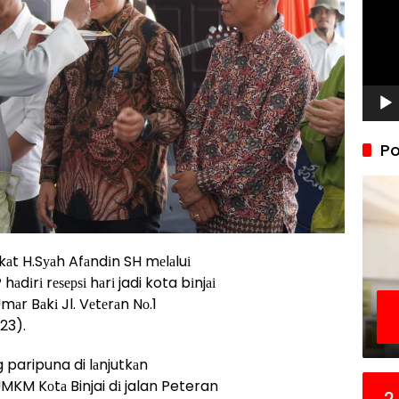
Po
kаt H.Sуаh Afаndіn SH mеlаluі
аdіrі rеѕерѕі hаrі jadi kota bіnjаі
аr Bаkі Jl. Vеtеrаn Nо.1
23).
 paripuna di lаnjutkаn
KM Kоtа Binjai dі jalan Peteran