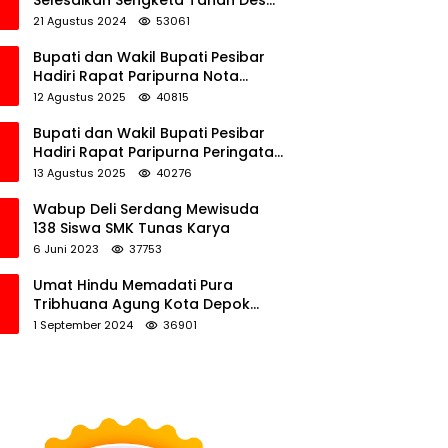
Selesaikan Sengketa Tanah Desa
Tawamalewe
21 Agustus 2024
53061
Bupati dan Wakil Bupati Pesibar
Hadiri Rapat Paripurna Nota
Keuangan Ranperda APBD
12 Agustus 2025
40815
Perubahan TA 2025
Bupati dan Wakil Bupati Pesibar
Hadiri Rapat Paripurna Peringatan
HUT Ke-12 Pesibar
13 Agustus 2025
40276
Wabup Deli Serdang Mewisuda
138 Siswa SMK Tunas Karya
6 Juni 2023
37753
Umat Hindu Memadati Pura
Tribhuana Agung Kota Depok
Jawa Barat
1 September 2024
36901