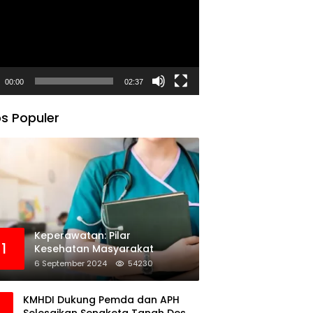
00:00
02:37
s Populer
Keperawatan: Pilar
1
Kesehatan Masyarakat
6 September 2024
54230
KMHDI Dukung Pemda dan APH