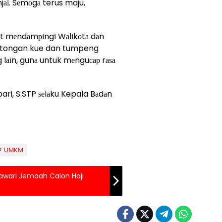
аі. Sеmоgа terus maju,
ut mеndаmріngі Wаlіkоtа dаn
motongan kue dan tumpeng
 lаіn, gunа untuk mеnguсар rаѕа
ri, S.STP ѕеlаku Kepala Bаdаn
UMKM
awari Jemaah Calon Haji