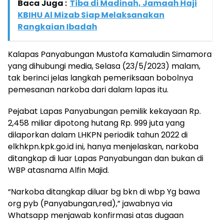
Baca Juga :
Tiba di Madinah, Jamaah Haji
KBIHU Al Mizab Siap Melaksanakan
Rangkaian Ibadah
Kalapas Panyabungan Mustofa Kamaludin Simamora
yang dihubungi media, Selasa (23/5/2023) malam,
tak berinci jelas langkah pemeriksaan bobolnya
pemesanan narkoba dari dalam lapas itu.
Pejabat Lapas Panyabungan pemilik kekayaan Rp.
2,458 miliar dipotong hutang Rp. 999 juta yang
dilaporkan dalam LHKPN periodik tahun 2022 di
elkhkpn.kpk.go.id ini, hanya menjelaskan, narkoba
ditangkap di luar Lapas Panyabungan dan bukan di
WBP atasnama Alfin Majid.
“Narkoba ditangkap diluar bg bkn di wbp Yg bawa
org pyb (Panyabungan,red),” jawabnya via
Whatsapp menjawab konfirmasi atas dugaan