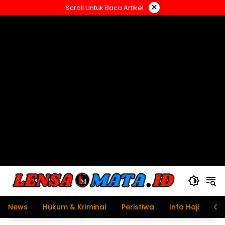
Langsung
×
Scroll Untuk Baca Artikel
ke
konten
News
Hukum & Kriminal
Peristiwa
Info Haji
Ol