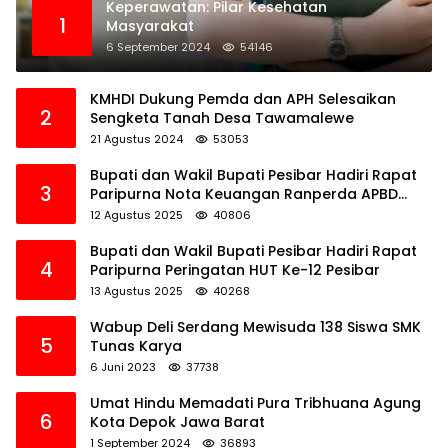
Keperawatan: Pilar Kesehatan
1
Masyarakat
6 September 2024
54146
KMHDI Dukung Pemda dan APH Selesaikan
2
Sengketa Tanah Desa Tawamalewe
21 Agustus 2024
53053
Bupati dan Wakil Bupati Pesibar Hadiri Rapat
3
Paripurna Nota Keuangan Ranperda APBD
Perubahan TA 2025
12 Agustus 2025
40806
Bupati dan Wakil Bupati Pesibar Hadiri Rapat
4
Paripurna Peringatan HUT Ke-12 Pesibar
13 Agustus 2025
40268
Wabup Deli Serdang Mewisuda 138 Siswa SMK
5
Tunas Karya
6 Juni 2023
37738
Umat Hindu Memadati Pura Tribhuana Agung
6
Kota Depok Jawa Barat
1 September 2024
36893