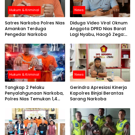
Hukum & Kriminal
News
Satres Narkoba Polres Nias
Diduga Video Viral Oknum
Amankan Terduga
Anggota DPRD Nias Barat
Pengedar Narkoba
Lagi Nyabu, Haogô Zega:
Pengkhianat Rakyat!
Hukum & Kriminal
News
Tangkap 2 Pelaku
Gerindra Apresiasi Kinerja
Penyalahgunaan Narkoba,
Kapolres Binjai Berantas
Polres Nias Temukan 1,4
Sarang Narkoba
Gram Sabu