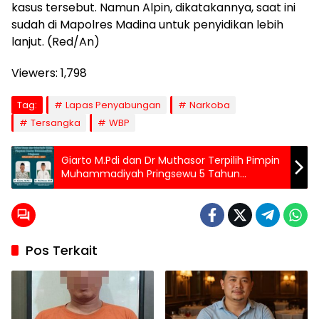
kasus tersebut. Namun Alpin, dikatakannya, saat ini
sudah di Mapolres Madina untuk penyidikan lebih
lanjut. (Red/An)
Viewers:
1,798
Tag:
Lapas Penyabungan
Narkoba
Tersangka
WBP
Giarto M.Pdi dan Dr Muthasor Terpilih Pimpin
Muhammadiyah Pringsewu 5 Tahun
Kedepan
Pos Terkait