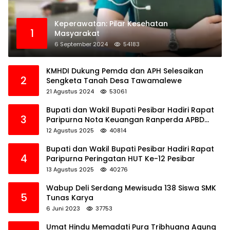
Keperawatan: Pilar Kesehatan
1
Masyarakat
6 September 2024
54183
KMHDI Dukung Pemda dan APH Selesaikan
2
Sengketa Tanah Desa Tawamalewe
21 Agustus 2024
53061
Bupati dan Wakil Bupati Pesibar Hadiri Rapat
3
Paripurna Nota Keuangan Ranperda APBD
Perubahan TA 2025
12 Agustus 2025
40814
Bupati dan Wakil Bupati Pesibar Hadiri Rapat
4
Paripurna Peringatan HUT Ke-12 Pesibar
13 Agustus 2025
40276
Wabup Deli Serdang Mewisuda 138 Siswa SMK
5
Tunas Karya
6 Juni 2023
37753
Umat Hindu Memadati Pura Tribhuana Agung