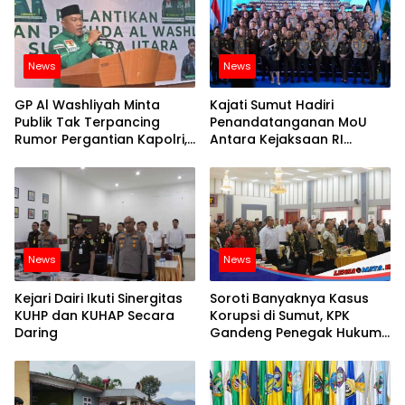
News
News
GP Al Washliyah Minta
Kajati Sumut Hadiri
Publik Tak Terpancing
Penandatanganan MoU
Rumor Pergantian Kapolri,
Antara Kejaksaan RI
Tegaskan Polri Tetap Solid
Dengan POLRI Terkait KUHP
dan KUHAP Baru
News
News
Kejari Dairi Ikuti Sinergitas
Soroti Banyaknya Kasus
KUHP dan KUHAP Secara
Korupsi di Sumut, KPK
Daring
Gandeng Penegak Hukum
dan Auditor