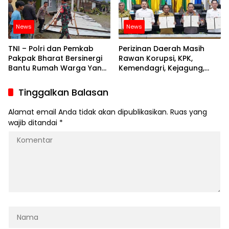
News
News
TNI – Polri dan Pemkab
Perizinan Daerah Masih
Pakpak Bharat Bersinergi
Rawan Korupsi, KPK,
Bantu Rumah Warga Yang
Kemendagri, Kejagung,
Rusak Terkena Musibah
Polri dan Bappisus Sepakat
Perkuat Pengawasan
Tinggalkan Balasan
Alamat email Anda tidak akan dipublikasikan.
Ruas yang
wajib ditandai
*