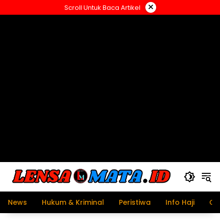
Langsung
×
Scroll Untuk Baca Artikel
ke
konten
News
Hukum & Kriminal
Peristiwa
Info Haji
Ol