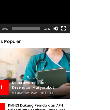
00:00
02:37
s Populer
Keperawatan: Pilar
1
Kesehatan Masyarakat
6 September 2024
54162
KMHDI Dukung Pemda dan APH