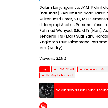
Dalam kunjungannya, JAM-Pidmil di
(Kasubdit) Penuntutan pada Jaksa 
Militer Jasri Umar, S.H., M.H. Semen
didampingi Asisten Personel Kasal 
Rahmad Wahyudi, S.E., M.Tr.(Han), As
Jenderal TNI (Mar) Suaf Yanu Harda
Angkatan Laut Laksamana Pertama T
M.H. (Andry)
Viewers:
3,080
Tag:
JAM PIDMIL
Kejaksaan Agu
TNI Angkatan Laut
Sosok New Nissan Livina Terun