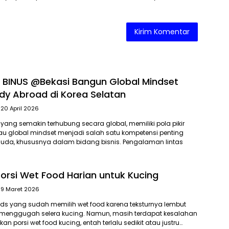
BINUS @Bekasi Bangun Global Mindset
udy Abroad di Korea Selatan
20 April 2026
 yang semakin terhubung secara global, memiliki pola pikir
tau global mindset menjadi salah satu kompetensi penting
muda, khususnya dalam bidang bisnis. Pengalaman lintas
 Porsi Wet Food Harian untuk Kucing
9 Maret 2026
ds yang sudah memilih wet food karena teksturnya lembut
enggugah selera kucing. Namun, masih terdapat kesalahan
 porsi wet food kucing, entah terlalu sedikit atau justru…