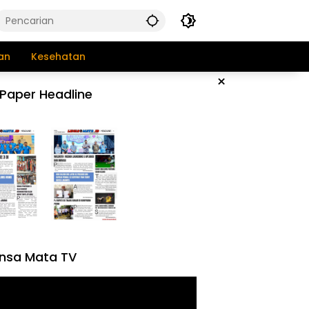
an
Kesehatan
×
Paper Headline
nsa Mata TV
tar