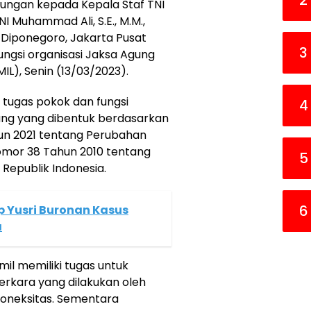
2
njungan kepada Kepala Staf TNI
 Muhammad Ali, S.E., M.M.,
n Diponegoro, Jakarta Pusat
3
fungsi organisasi Jaksa Agung
IL), Senin (13/03/2023).
tugas pokok dan fungsi
4
ung yang dibentuk berdasarkan
hun 2021 tentang Perubahan
omor 38 Tahun 2010 tentang
5
 Republik Indonesia.
6
 Yusri Buronan Kasus
a
il memiliki tugas untuk
erkara yang dilakukan oleh
oneksitas. Sementara