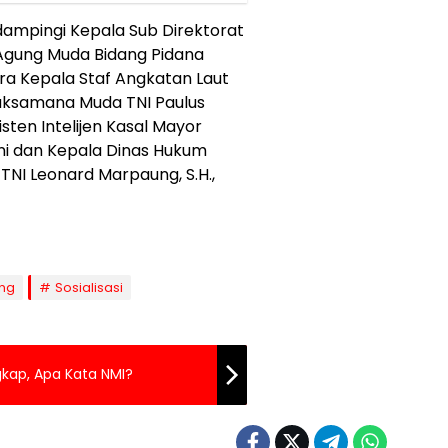
dampingi Kepala Sub Direktorat
Agung Muda Bidang Pidana
tara Kepala Staf Angkatan Laut
Laksamana Muda TNI Paulus
isten Intelijen Kasal Mayor
ni dan Kepala Dinas Hukum
NI Leonard Marpaung, S.H.,
ng
Sosialisasi
gkap, Apa Kata NMI?