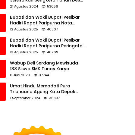
Selesaikan Sengketa Tanah Desa
Tawamalewe
21 Agustus 2024
53056
Bupati dan Wakil Bupati Pesibar
Hadiri Rapat Paripurna Nota
Keuangan Ranperda APBD
12 Agustus 2025
40807
Perubahan TA 2025
Bupati dan Wakil Bupati Pesibar
Hadiri Rapat Paripurna Peringatan
HUT Ke-12 Pesibar
13 Agustus 2025
40269
Wabup Deli Serdang Mewisuda
138 Siswa SMK Tunas Karya
6 Juni 2023
37744
Umat Hindu Memadati Pura
Tribhuana Agung Kota Depok
Jawa Barat
1 September 2024
36897