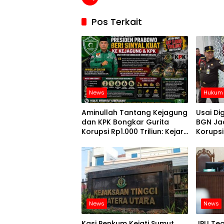
Pos Terkait
News
Hukum 
Aminullah Tantang Kejagung
Usai Di
dan KPK Bongkar Gurita
BGN Ja
Korupsi Rp1.000 Triliun: Kejar
Korups
Aktor Intelektual dan
Jaringannya
News
News
Kasi Penkum Kejati Sumut
JPU Te