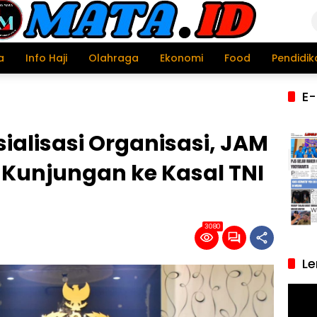
a
Info Haji
Olahraga
Ekonomi
Food
Pendidik
E-
alisasi Organisasi, JAM
 Kunjungan ke Kasal TNI
3080
Le
Pemu
Video