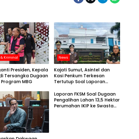
& Kriminal
News
ganti Presiden, Kepala
Kajati Sumut, Asintel dan
di Tersangka Dugaan
Kasi Penkum Terkesan
i Program MBG
Tertutup Soal Laporan
Dugaan Korupsi di Dinas
PUPR Sumut Senilai Rp 101
Laporan FKSM Soal Dugaan
Milyar
Pengalihan Lahan 13,5 Hektar
Perumahan IKIP ke Swasta
Senilai Rp 1,3 T ke Kejati
Terkesan Jalan Ditempat
gaskan Dakwaan