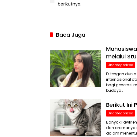
berikutnya.
Baca Juga
Mahasiswa 
melalui St
Uncategorized
Di tengah dunia
internasional a
bagi generasi 
budaya…
Berikut Ini
Uncategorized
Banyak Pawfrien
dan aromanya m
dalam menentukan