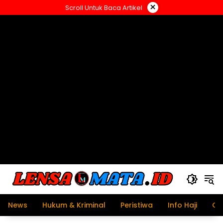
Langsung
×
Scroll Untuk Baca Artikel
ke
konten
News
Hukum & Kriminal
Peristiwa
Info Haji
Ol