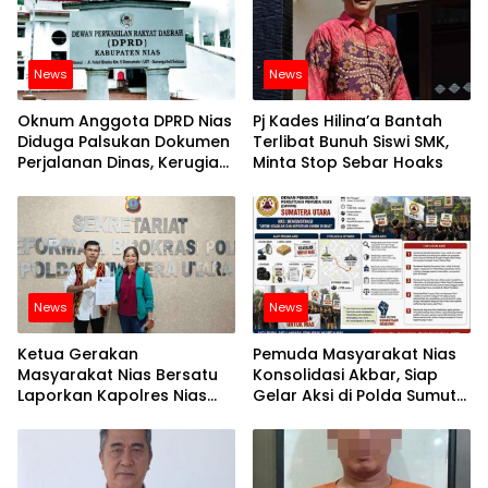
News
News
Oknum Anggota DPRD Nias
Pj Kades Hilina’a Bantah
Diduga Palsukan Dokumen
Terlibat Bunuh Siswi SMK,
Perjalanan Dinas, Kerugian
Minta Stop Sebar Hoaks
Capai Milyaran
News
News
Ketua Gerakan
Pemuda Masyarakat Nias
Masyarakat Nias Bersatu
Konsolidasi Akbar, Siap
Laporkan Kapolres Nias
Gelar Aksi di Polda Sumut
dan Jajaran ke Propam
Desak Evaluasi Kinerja
Polda Sumut
Kapolres Nias