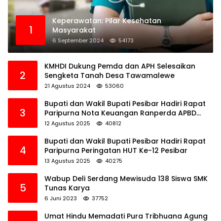
Keperawatan: Pilar Kesehatan
1
Masyarakat
6 September 2024
54173
KMHDI Dukung Pemda dan APH Selesaikan
2
Sengketa Tanah Desa Tawamalewe
21 Agustus 2024
53060
Bupati dan Wakil Bupati Pesibar Hadiri Rapat
3
Paripurna Nota Keuangan Ranperda APBD
Perubahan TA 2025
12 Agustus 2025
40812
Bupati dan Wakil Bupati Pesibar Hadiri Rapat
4
Paripurna Peringatan HUT Ke-12 Pesibar
13 Agustus 2025
40275
Wabup Deli Serdang Mewisuda 138 Siswa SMK
5
Tunas Karya
6 Juni 2023
37752
Umat Hindu Memadati Pura Tribhuana Agung