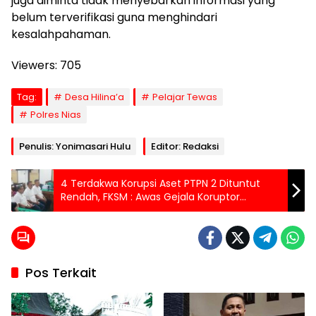
juga diminta tidak menyebarkan informasi yang
belum terverifikasi guna menghindari
kesalahpahaman.
Viewers:
705
Tag:
Desa Hilina’a
Pelajar Tewas
Polres Nias
Penulis: Yonimasari Hulu
Editor: Redaksi
4 Terdakwa Korupsi Aset PTPN 2 Dituntut
Rendah, FKSM : Awas Gejala Koruptor
Kembali Berpesta
Pos Terkait