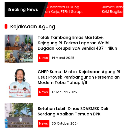
olding Perkebunan Nusantara Dukung
Jumat Berbagi Tetap K
Breaking News
enciptaan Lapangan Kerja, PTPN I Serap
KAM Bagikan 200 Bungk
5–20 Ribu Pekerja di Pabrik Tembakau
Al-Wathoniyah Tanjun
Kejaksaan Agung
Tolak Tambang Emas Martabe,
Kejagung RI Terima Laporan Walhi
Dugaan Korupsi SDA Senilai 437 Triliun
News
14 Maret 2025
GNPP Sumut Mintak Kejaksaan Agung RI
Usut Proyek Pembangunan Persemaian
Modem Toba Tahap I/II
News
17 Januari 2025
Setahun Lebih Dinas SDABMBK Deli
Serdang Abaikan Temuan BPK
News
30 Oktober 2024