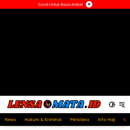
Langsung
×
Scroll Untuk Baca Artikel
ke
konten
News
Hukum & Kriminal
Peristiwa
Info Haji
Ol