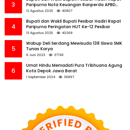
3
Paripurna Nota Keuangan Ranperda APBD
Perubahan TA 2025
12 Agustus 2025
40807
Bupati dan Wakil Bupati Pesibar Hadiri Rapat
4
Paripurna Peringatan HUT Ke-12 Pesibar
13 Agustus 2025
40269
Wabup Deli Serdang Mewisuda 138 Siswa SMK
5
Tunas Karya
6 Juni 2023
37743
Umat Hindu Memadati Pura Tribhuana Agung
6
Kota Depok Jawa Barat
1 September 2024
36897