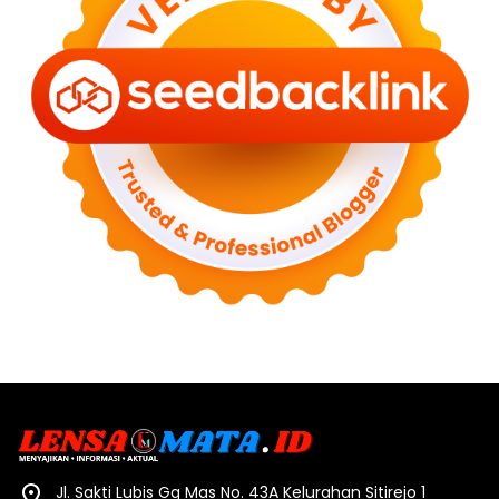
Jl. Sakti Lubis Gg Mas No. 43A Kelurahan Sitirejo 1