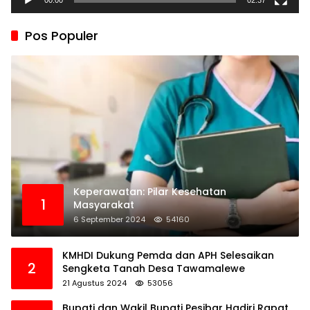
00:00
02:37
Pos Populer
Keperawatan: Pilar Kesehatan
1
Masyarakat
6 September 2024
54160
KMHDI Dukung Pemda dan APH Selesaikan
2
Sengketa Tanah Desa Tawamalewe
21 Agustus 2024
53056
Bupati dan Wakil Bupati Pesibar Hadiri Rapat