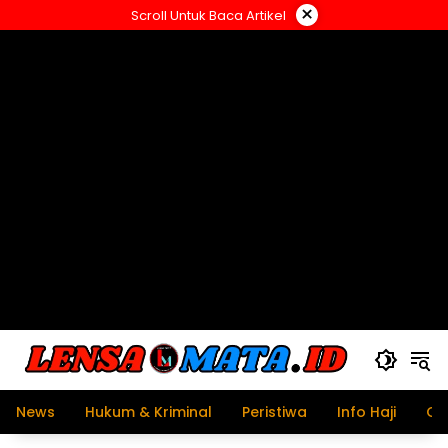
Langsung
×
Scroll Untuk Baca Artikel
ke
konten
News
Hukum & Kriminal
Peristiwa
Info Haji
Ol