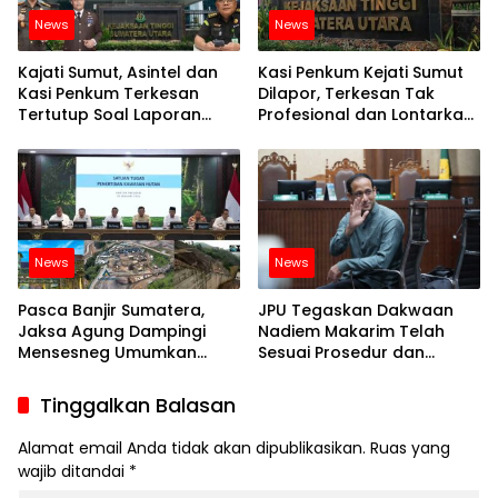
News
News
Kajati Sumut, Asintel dan
Kasi Penkum Kejati Sumut
Kasi Penkum Terkesan
Dilapor, Terkesan Tak
Tertutup Soal Laporan
Profesional dan Lontarkan
Dugaan Korupsi di Dinas
Kata Kurang Pantas
PUPR Sumut Senilai Rp 101
Kepada Wartawan
Milyar
News
News
Pasca Banjir Sumatera,
JPU Tegaskan Dakwaan
Jaksa Agung Dampingi
Nadiem Makarim Telah
Mensesneg Umumkan
Sesuai Prosedur dan
Pencabutan Izin 28
Didukung Alat Bukti Sah
Perusahaan
Tinggalkan Balasan
Alamat email Anda tidak akan dipublikasikan.
Ruas yang
wajib ditandai
*