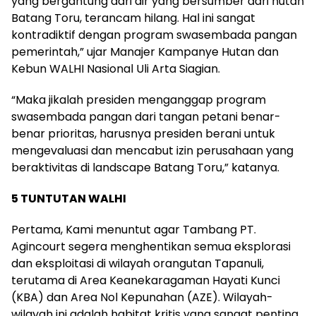
yang bergantung dari air yang bersumber dari hutan
Batang Toru, terancam hilang. Hal ini sangat
kontradiktif dengan program swasembada pangan
pemerintah,” ujar Manajer Kampanye Hutan dan
Kebun WALHI Nasional Uli Arta Siagian.
“Maka jikalah presiden menganggap program
swasembada pangan dari tangan petani benar-
benar prioritas, harusnya presiden berani untuk
mengevaluasi dan mencabut izin perusahaan yang
beraktivitas di landscape Batang Toru,” katanya.
5 TUNTUTAN WALHI
Pertama, Kami menuntut agar Tambang PT.
Agincourt segera menghentikan semua eksplorasi
dan eksploitasi di wilayah orangutan Tapanuli,
terutama di Area Keanekaragaman Hayati Kunci
(KBA) dan Area Nol Kepunahan (AZE). Wilayah-
wilayah ini adalah habitat kritis yang sangat penting