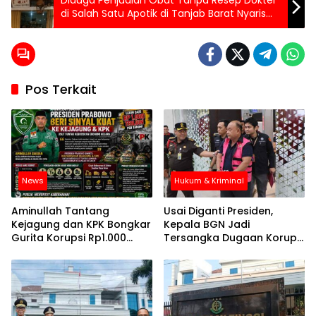
di Salah Satu Apotik di Tanjab Barat Nyaris
Memakan Korban
Pos Terkait
News
Hukum & Kriminal
Aminullah Tantang
Usai Diganti Presiden,
Kejagung dan KPK Bongkar
Kepala BGN Jadi
Gurita Korupsi Rp1.000
Tersangka Dugaan Korupsi
Triliun: Kejar Aktor
Program MBG
Intelektual dan
Jaringannya