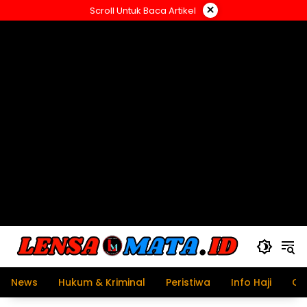
Langsung
×
Scroll Untuk Baca Artikel
ke
konten
News
Hukum & Kriminal
Peristiwa
Info Haji
Ol