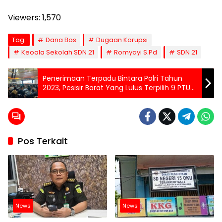
Viewers:
1,570
Tag:
Dana Bos
Dugaan Korupsi
Keoala Sekolah SDN 21
Romyayi S.Pd
SDN 21
Penerimaan Terpadu Bintara Polri Tahun
2023, Pesisir Barat Yang Lulus Terpilih 9 PTU
dan 1 Bakomsus
Pos Terkait
News
News