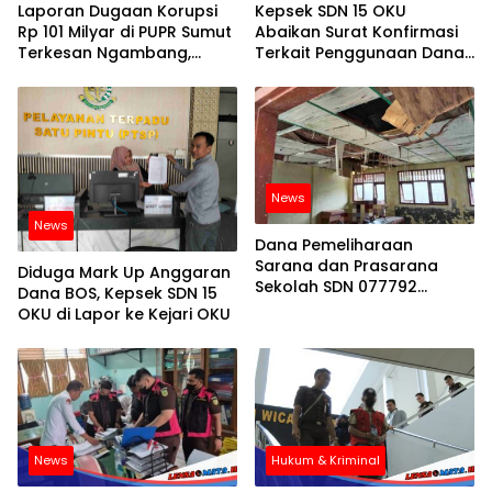
Laporan Dugaan Korupsi
Kepsek SDN 15 OKU
Rp 101 Milyar di PUPR Sumut
Abaikan Surat Konfirmasi
Terkesan Ngambang,
Terkait Penggunaan Dana
Kinerja Kejati Sumut
BOS
Dipertanyakan
News
News
Dana Pemeliharaan
Sarana dan Prasarana
Diduga Mark Up Anggaran
Sekolah SDN 077792
Dana BOS, Kepsek SDN 15
Olayama Nias Selatan
OKU di Lapor ke Kejari OKU
Dipertanyakan
News
Hukum & Kriminal