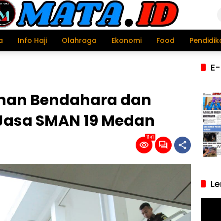
a
Info Haji
Olahraga
Ekonomi
Food
Pendidik
E-
ahan Bendahara dan
Jasa SMAN 19 Medan
1141
Le
Pemu
Video