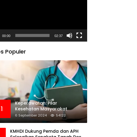
00:00
02:37
s Populer
Keperawatan: Pilar
1
Kesehatan Masyarakat
6 September 2024
54122
KMHDI Dukung Pemda dan APH