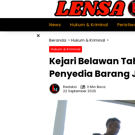
Langsung
ke
konten
News
Hukum & Kriminal
Peristiw
×
Beranda
Hukum & Kriminal
Hukum & Kriminal
Kejari Belawan T
Penyedia Barang 
Redaksi
3 Min Baca
22 September 2025