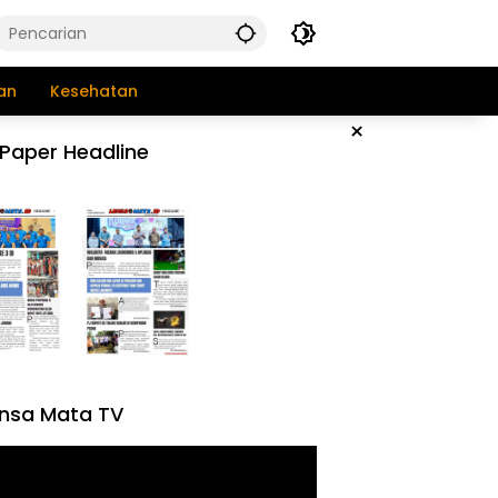
an
Kesehatan
×
Paper Headline
nsa Mata TV
tar