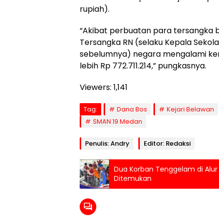
rupiah).
“Akibat perbuatan para tersangka
Tersangka RN (selaku Kepala Sekol
sebelumnya) negara mengalami ker
lebih Rp 772.711.214,” pungkasnya.
Viewers:
1,141
Tag:
Dana Bos
Kejari Belawan
SMAN 19 Medan
Penulis: Andry
Editor: Redaksi
Dua Korban Tenggelam di Alur
Ditemukan