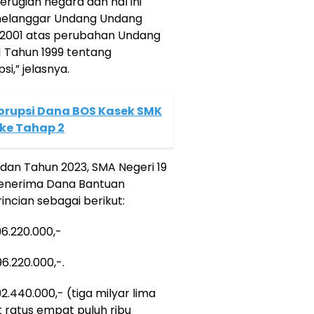
rugian negara dan hal ini
melanggar Undang Undang
 2001 atas perubahan Undang
 Tahun 1999 tentang
i,” jelasnya.
orupsi Dana BOS Kasek SMK
 ke Tahap 2
 dan Tahun 2023, SMA Negeri 19
enerima Dana Bantuan
ncian sebagai berikut:
96.220.000,-
6.220.000,-.
2.440.000,- (tiga milyar lima
 ratus empat puluh ribu