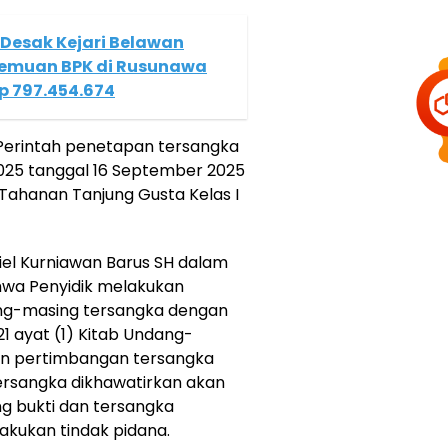
esak Kejari Belawan
Temuan BPK di Rusunawa
Rp 797.454.674
 Perintah penetapan tersangka
/2025 tanggal 16 September 2025
Tahanan Tanjung Gusta Kelas I
niel Kurniawan Barus SH dalam
wa Penyidik melakukan
ng-masing tersangka dengan
1 ayat (1) Kitab Undang-
an pertimbangan tersangka
tersangka dikhawatirkan akan
g bukti dan tersangka
akukan tindak pidana.