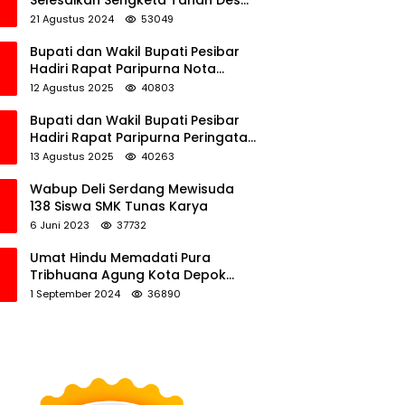
Selesaikan Sengketa Tanah Desa
Tawamalewe
21 Agustus 2024
53049
Bupati dan Wakil Bupati Pesibar
Hadiri Rapat Paripurna Nota
Keuangan Ranperda APBD
12 Agustus 2025
40803
Perubahan TA 2025
Bupati dan Wakil Bupati Pesibar
Hadiri Rapat Paripurna Peringatan
HUT Ke-12 Pesibar
13 Agustus 2025
40263
Wabup Deli Serdang Mewisuda
138 Siswa SMK Tunas Karya
6 Juni 2023
37732
Umat Hindu Memadati Pura
Tribhuana Agung Kota Depok
Jawa Barat
1 September 2024
36890