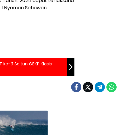
o Tahun. 2024 dapat terlaksana
r I Nyoman Setiawan.
T ke-9 Saitun GBKP Klasis