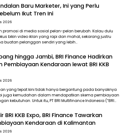
ndalan Baru Marketer, Ini yang Perlu
ebelum Ikut Tren Ini
s 2026
en promosi di media sosial pelan-pelan berubah. Kalau dulu
kus bikin video iklan yang rapi dan mahal, sekarang justru
a buatan pelanggan sendiri yang lebih…
bang hingga Jambi, BRI Finance Hadirkan
 Pembiayaan Kendaraan lewat BRI KKB
s 2026
aan yang tepat kini tidak hanya bergantung pada banyaknya
tetapi juga kemudahan dalam mendapatkan skema pembiayaan
an kebutuhan. Untuk itu, PT BRI Multifinance Indonesia (“BRI…
ir BRI KKB Expo, BRI Finance Tawarkan
biayaan Kendaraan di Kalimantan
s 2026