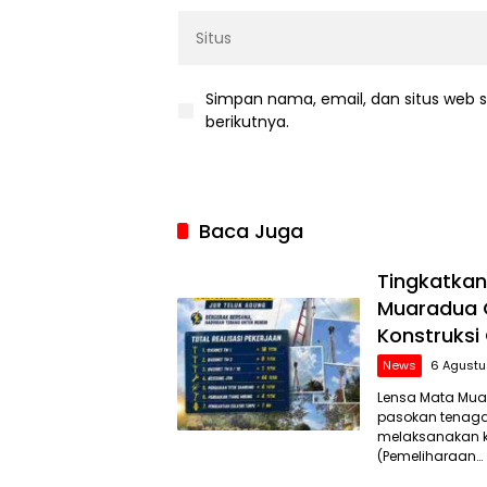
Simpan nama, email, dan situs web 
berikutnya.
Baca Juga
Tingkatkan
Muaradua 
Konstruks
News
6 Agustu
Lensa Mata Mua
pasokan tenaga 
melaksanakan k
(Pemeliharaan…