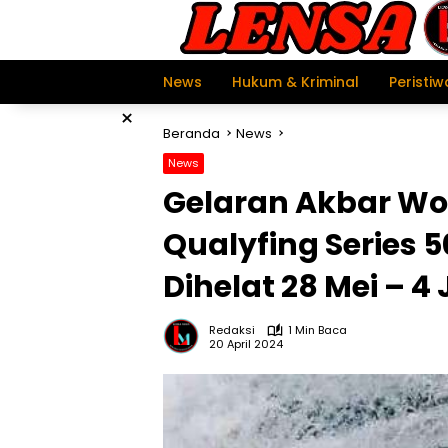
Langsung
ke
konten
News
Hukum & Kriminal
Peristiw
×
Beranda
News
News
Gelaran Akbar Wor
Qualyfing Series 
Dihelat 28 Mei – 
Redaksi
1 Min Baca
20 April 2024