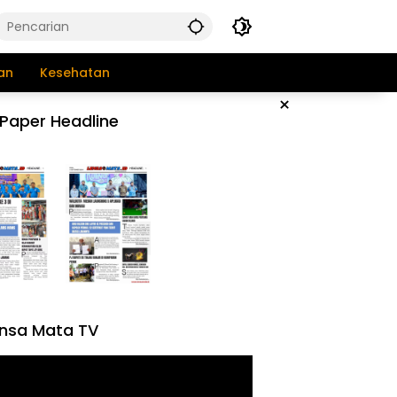
an
Kesehatan
×
Paper Headline
nsa Mata TV
tar