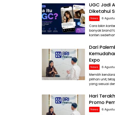
UGC Jadi A
Diketahui S
News
6 Agustu
Cara bikin kont
banyak brand fo
konten sederhan
Dari Palem
Kemudahan
Expo
News
6 Agustu
Memilih kendar
pilihan unit, 
yang sesuai deng
Hari Terakh
Promo Pem
News
6 Agustu