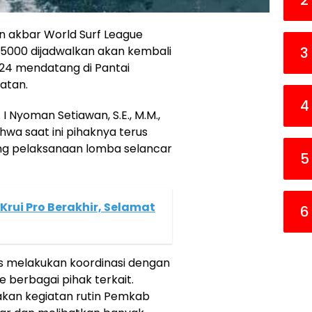
2
n akbar World Surf League
) 5000 dijadwalkan akan kembali
3
024 mendatang di Pantai
latan.
4
 I Nyoman Setiawan, S.E., M.M.,
wa saat ini pihaknya terus
ng pelaksanaan lomba selancar
5
Krui Pro Berakhir, Selamat
6
ns melakukan koordinasi dengan
e berbagai pihak terkait.
akan kegiatan rutin Pemkab