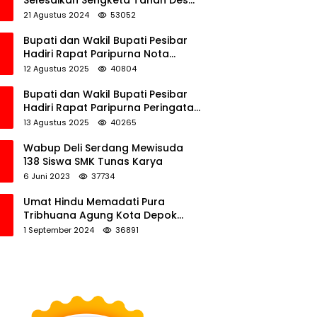
Selesaikan Sengketa Tanah Desa
Tawamalewe
21 Agustus 2024
53052
Bupati dan Wakil Bupati Pesibar
Hadiri Rapat Paripurna Nota
Keuangan Ranperda APBD
12 Agustus 2025
40804
Perubahan TA 2025
Bupati dan Wakil Bupati Pesibar
Hadiri Rapat Paripurna Peringatan
HUT Ke-12 Pesibar
13 Agustus 2025
40265
Wabup Deli Serdang Mewisuda
138 Siswa SMK Tunas Karya
6 Juni 2023
37734
Umat Hindu Memadati Pura
Tribhuana Agung Kota Depok
Jawa Barat
1 September 2024
36891