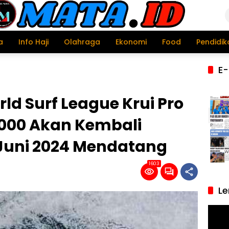
a
Info Haji
Olahraga
Ekonomi
Food
Pendidik
E-
ld Surf League Krui Pro
5000 Akan Kembali
4 Juni 2024 Mendatang
1603
Le
Pemu
Video