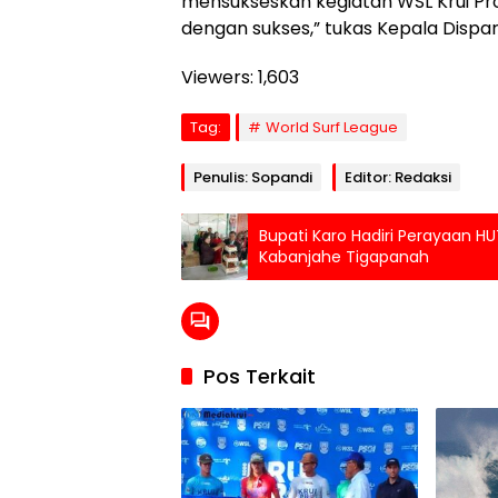
mensukseskan kegiatan WSL Krui Pr
dengan sukses,” tukas Kepala Dispa
Viewers:
1,603
Tag:
World Surf League
Penulis: Sopandi
Editor: Redaksi
Bupati Karo Hadiri Perayaan HU
Kabanjahe Tigapanah
Pos Terkait