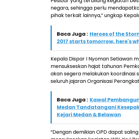
Pesibar yang terbilang kegiatan be
negara, sehingga perlu mendapatka
pihak terkait lainnya,” ungkap Kepa
Baca Juga :
Heroes of the Sto
2017 starts tomorrow, here's w
Kepala Dispar I Nyoman Setiawan 
mensukseskan hajat tahunan Pemkab 
akan segera melakukan koordinasi s
seluruh jajaran Organisasi Perangka
Baca Juga :
Kawal Pembanguna
Medan Tandatangani Kesepa
Kejari Medan & Belawan
“Dengan demikian OPD dapat saling 