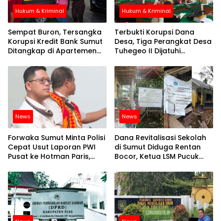
Hukum & Kriminal
Hukum & Kriminal
Sempat Buron, Tersangka
Terbukti Korupsi Dana
Korupsi Kredit Bank Sumut
Desa, Tiga Perangkat Desa
Ditangkap di Apartemen
Tuhegeo II Dijatuhi
Jakarta
Hukuman
News
News
Forwaka Sumut Minta Polisi
Dana Revitalisasi Sekolah
Cepat Usut Laporan PWI
di Sumut Diduga Rentan
Pusat ke Hotman Paris,
Bocor, Ketua LSM Pucuk
Andry : Banyak Remehkan
Bukit Nusantara Akan
Profesi Jurnalis
Lapor ke APH