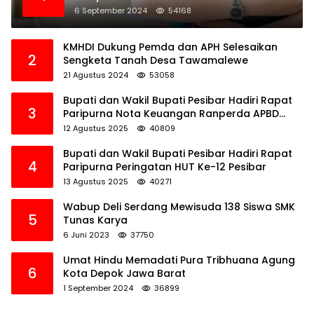
6 September 2024
54168
KMHDI Dukung Pemda dan APH Selesaikan
2
Sengketa Tanah Desa Tawamalewe
21 Agustus 2024
53058
Bupati dan Wakil Bupati Pesibar Hadiri Rapat
3
Paripurna Nota Keuangan Ranperda APBD
Perubahan TA 2025
12 Agustus 2025
40809
Bupati dan Wakil Bupati Pesibar Hadiri Rapat
4
Paripurna Peringatan HUT Ke-12 Pesibar
13 Agustus 2025
40271
Wabup Deli Serdang Mewisuda 138 Siswa SMK
5
Tunas Karya
6 Juni 2023
37750
Umat Hindu Memadati Pura Tribhuana Agung
6
Kota Depok Jawa Barat
1 September 2024
36899