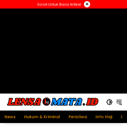
Langsung
×
Scroll Untuk Baca Artikel
ke
konten
News
Hukum & Kriminal
Peristiwa
Info Haji
Ol