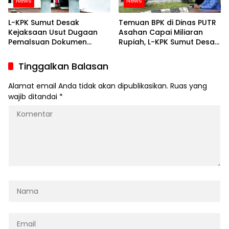
News
News
L-KPK Sumut Desak
Temuan BPK di Dinas PUTR
Kejaksaan Usut Dugaan
Asahan Capai Miliaran
Pemalsuan Dokumen
Rupiah, L-KPK Sumut Desak
Perjalanan Dinas Serta
APH Usut
Belanja Makan Minum di
Tinggalkan Balasan
DPRD Nias
Alamat email Anda tidak akan dipublikasikan.
Ruas yang
wajib ditandai
*