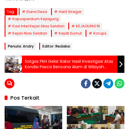
Tag:
Dana Desa
Harli Siregar
Kapuspenkum Kejagung
Kasi Intel Kejari Nias Selatan
KEJAGUNG RI
Kejari Nias Selatan
Kejati Sumut
Korups
Penulis: Andry
Editor: Redaksi
Satgas PKH Gelar Rakor Hasil Investigasi Atas
Kondisi Pasca Bencana Alam di Wilayah
Sumut, Aceh dan Sumbar
Pos Terkait