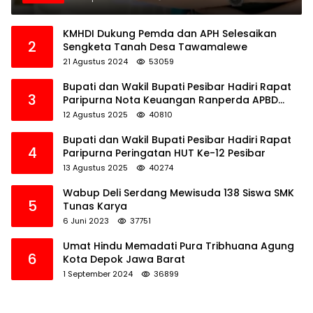
KMHDI Dukung Pemda dan APH Selesaikan
2
Sengketa Tanah Desa Tawamalewe
21 Agustus 2024
53059
Bupati dan Wakil Bupati Pesibar Hadiri Rapat
3
Paripurna Nota Keuangan Ranperda APBD
Perubahan TA 2025
12 Agustus 2025
40810
Bupati dan Wakil Bupati Pesibar Hadiri Rapat
4
Paripurna Peringatan HUT Ke-12 Pesibar
13 Agustus 2025
40274
Wabup Deli Serdang Mewisuda 138 Siswa SMK
5
Tunas Karya
6 Juni 2023
37751
Umat Hindu Memadati Pura Tribhuana Agung
6
Kota Depok Jawa Barat
1 September 2024
36899