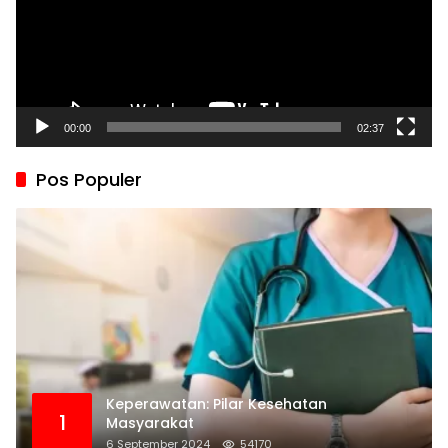
00:00
02:37
Pos Populer
Keperawatan: Pilar Kesehatan
1
Masyarakat
6 September 2024
54170