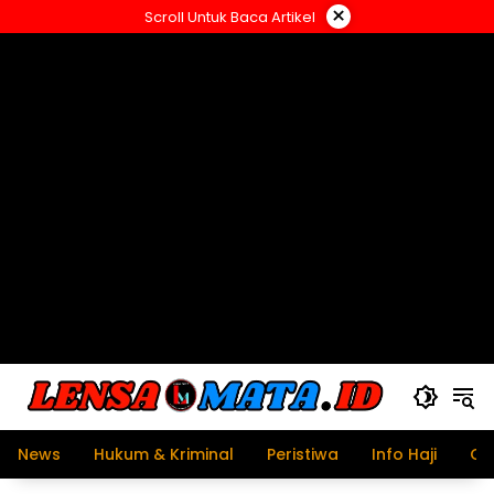
Langsung
×
Scroll Untuk Baca Artikel
ke
konten
News
Hukum & Kriminal
Peristiwa
Info Haji
Ol