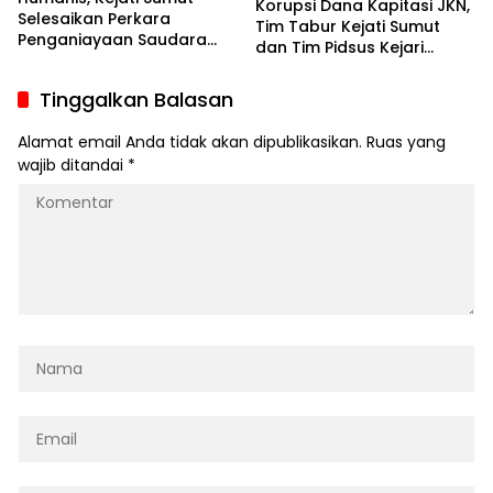
Korupsi Dana Kapitasi JKN,
Selesaikan Perkara
Tim Tabur Kejati Sumut
Penganiayaan Saudara
dan Tim Pidsus Kejari
Kandung Dengan RJ
Labuhan Batu Amankan
DPO Terpidana Suburiyah
Tinggalkan Balasan
Daulay
Alamat email Anda tidak akan dipublikasikan.
Ruas yang
wajib ditandai
*