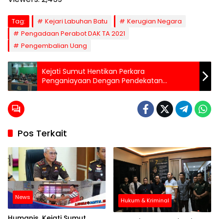
Tag:
Kejari Labuhan Batu
Kerugian Negara
Pengadaan Perabot DAK TA 2021
Pengembalian Uang
Kejati Sumut Hentikan Perkara
Penganiayaan Dengan Pendekatan
Restoratif Justice
Pos Terkait
News
Hukum & Kriminal
Humanis, Kejati Sumut