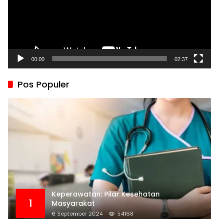
00:00
02:37
Pos Populer
Keperawatan: Pilar Kesehatan
1
Masyarakat
6 September 2024
54168