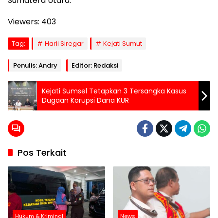
Sumatera Utara.
Viewers:
403
Tag:
Harli Siregar
Kejati Sumut
Penulis: Andry
Editor: Redaksi
Kejati Sumsel Tetapkan 3 Tersangka Kasus
Dugaan Korupsi Dana KUR
Pos Terkait
Hukum & Kriminal
News