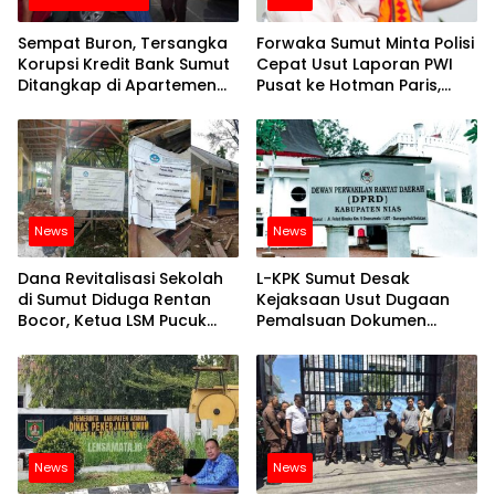
Sempat Buron, Tersangka
Forwaka Sumut Minta Polisi
Korupsi Kredit Bank Sumut
Cepat Usut Laporan PWI
Ditangkap di Apartemen
Pusat ke Hotman Paris,
Jakarta
Andry : Banyak Remehkan
Profesi Jurnalis
News
News
Dana Revitalisasi Sekolah
L-KPK Sumut Desak
di Sumut Diduga Rentan
Kejaksaan Usut Dugaan
Bocor, Ketua LSM Pucuk
Pemalsuan Dokumen
Bukit Nusantara Akan
Perjalanan Dinas Serta
Lapor ke APH
Belanja Makan Minum di
DPRD Nias
News
News