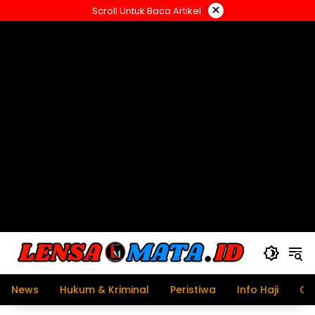
Langsung
×
Scroll Untuk Baca Artikel
ke
konten
News
Hukum & Kriminal
Peristiwa
Info Haji
Ol