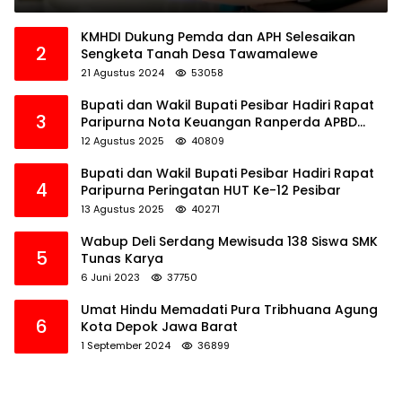
KMHDI Dukung Pemda dan APH Selesaikan
2
Sengketa Tanah Desa Tawamalewe
21 Agustus 2024
53058
Bupati dan Wakil Bupati Pesibar Hadiri Rapat
3
Paripurna Nota Keuangan Ranperda APBD
Perubahan TA 2025
12 Agustus 2025
40809
Bupati dan Wakil Bupati Pesibar Hadiri Rapat
4
Paripurna Peringatan HUT Ke-12 Pesibar
13 Agustus 2025
40271
Wabup Deli Serdang Mewisuda 138 Siswa SMK
5
Tunas Karya
6 Juni 2023
37750
Umat Hindu Memadati Pura Tribhuana Agung
6
Kota Depok Jawa Barat
1 September 2024
36899