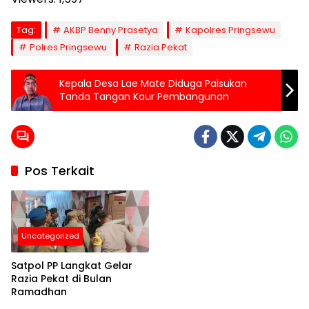
Tag:
AKBP Benny Prasetya
Kapolres Pringsewu
Polres Pringsewu
Razia Pekat
Kepala Desa Lae Mate Diduga Palsukan
Tanda Tangan Kaur Pembangunan
Pos Terkait
Uncategorized
Satpol PP Langkat Gelar
Razia Pekat di Bulan
Ramadhan