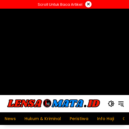
Langsung
×
Scroll Untuk Baca Artikel
ke
konten
News
Hukum & Kriminal
Peristiwa
Info Haji
Ol