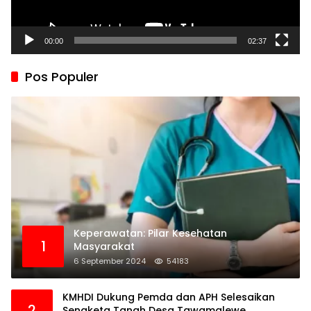
00:00
02:37
Pos Populer
Keperawatan: Pilar Kesehatan
1
Masyarakat
6 September 2024
54183
KMHDI Dukung Pemda dan APH Selesaikan
2
Sengketa Tanah Desa Tawamalewe