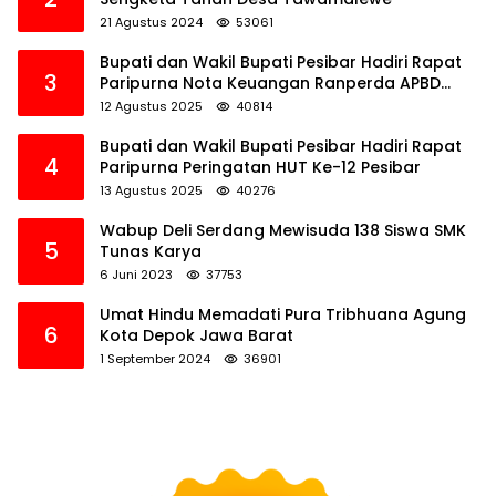
21 Agustus 2024
53061
Bupati dan Wakil Bupati Pesibar Hadiri Rapat
3
Paripurna Nota Keuangan Ranperda APBD
Perubahan TA 2025
12 Agustus 2025
40814
Bupati dan Wakil Bupati Pesibar Hadiri Rapat
4
Paripurna Peringatan HUT Ke-12 Pesibar
13 Agustus 2025
40276
Wabup Deli Serdang Mewisuda 138 Siswa SMK
5
Tunas Karya
6 Juni 2023
37753
Umat Hindu Memadati Pura Tribhuana Agung
6
Kota Depok Jawa Barat
1 September 2024
36901