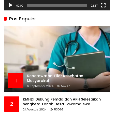
00:00
02:37
Pos Populer
Keperawatan: Pilar Kesehatan
1
Masyarakat
6 September 2024
54247
KMHDI Dukung Pemda dan APH Selesaikan
2
Sengketa Tanah Desa Tawamalewe
21 Agustus 2024
53065