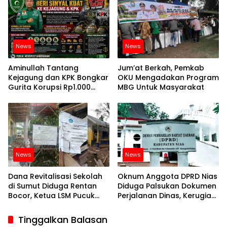
News
News
Aminullah Tantang
Jum’at Berkah, Pemkab
Kejagung dan KPK Bongkar
OKU Mengadakan Program
Gurita Korupsi Rp1.000
MBG Untuk Masyarakat
Triliun: Kejar Aktor
Intelektual dan
Jaringannya
News
News
Dana Revitalisasi Sekolah
Oknum Anggota DPRD Nias
di Sumut Diduga Rentan
Diduga Palsukan Dokumen
Bocor, Ketua LSM Pucuk
Perjalanan Dinas, Kerugian
Bukit Nusantara Akan
Capai Milyaran
Lapor ke APH
Tinggalkan Balasan