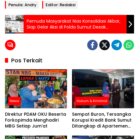
Penulis: Andry
Editor: Redaksi
Pemuda Masyarakat Nias Konsolidasi Akbar,
Siap Gelar Aksi di Polda Sumut Desak
Evaluasi Kinerja Kapolres Nias
Pos Terkait
News
Hukum & Kriminal
Direktur PDAM OKU Beserta
Sempat Buron, Tersangka
Forkopimda Menghadiri
Korupsi Kredit Bank Sumut
MBG Setiap Jum’at
Ditangkap di Apartemen
Jakarta