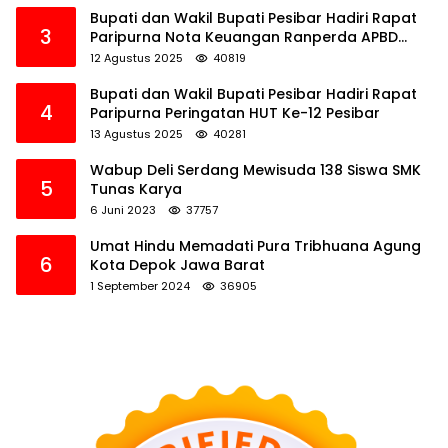
Bupati dan Wakil Bupati Pesibar Hadiri Rapat
3
Paripurna Nota Keuangan Ranperda APBD
Perubahan TA 2025
12 Agustus 2025
40819
Bupati dan Wakil Bupati Pesibar Hadiri Rapat
4
Paripurna Peringatan HUT Ke-12 Pesibar
13 Agustus 2025
40281
Wabup Deli Serdang Mewisuda 138 Siswa SMK
5
Tunas Karya
6 Juni 2023
37757
Umat Hindu Memadati Pura Tribhuana Agung
6
Kota Depok Jawa Barat
1 September 2024
36905