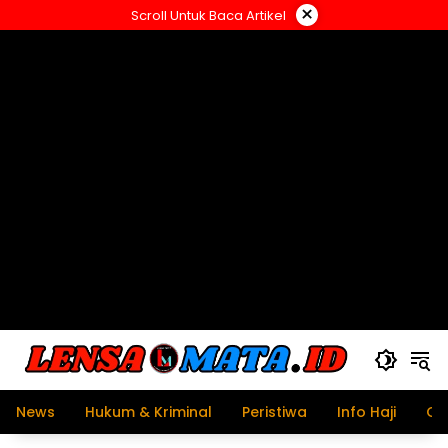
Langsung
×
Scroll Untuk Baca Artikel
ke
konten
News
Hukum & Kriminal
Peristiwa
Info Haji
Ol