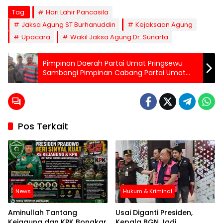
Tag:
Hari Lahir Pancasila
Jaksa Agung ST Burhanuddin
Kejaksaan Agung
Upacara
Wakil Jaksa Agung Dr. Sunarta
Pimpinan Daerah Partai Umat Pringsewu
Sambangi Pimpinan Cabang Partai Umat
Pardasuka
Pos Terkait
News
Hukum & Kriminal
Aminullah Tantang
Usai Diganti Presiden,
Kejagung dan KPK Bongkar
Kepala BGN Jadi