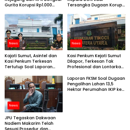
Gurita Korupsi Rp1.000
Tersangka Dugaan Korupsi
Triliun: Kejar Aktor
Program MBG
Intelektual dan
Jaringannya
News
News
Kajati Sumut, Asintel dan
Kasi Penkum Kejati Sumut
Kasi Penkum Terkesan
Dilapor, Terkesan Tak
Tertutup Soal Laporan
Profesional dan Lontarkan
Dugaan Korupsi di Dinas
Kata Kurang Pantas
PUPR Sumut Senilai Rp 101
Kepada Wartawan
Laporan FKSM Soal Dugaan
Milyar
Pengalihan Lahan 13,5
Hektar Perumahan IKIP ke
Swasta Senilai Rp 1,3 T ke
Kejati Terkesan Jalan
News
Ditempat
JPU Tegaskan Dakwaan
Nadiem Makarim Telah
Sesuai Prosedur dan