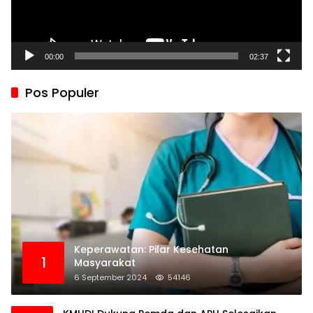
00:00
02:37
Pos Populer
Keperawatan: Pilar Kesehatan
1
Masyarakat
6 September 2024
54146