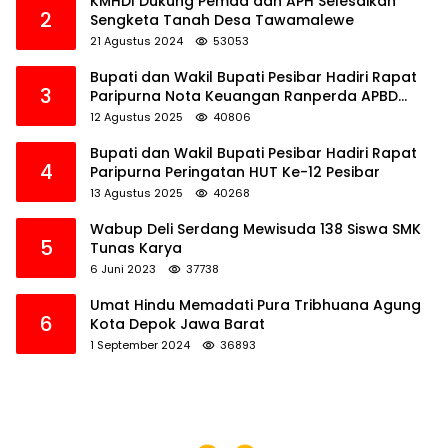
KMHDI Dukung Pemda dan APH Selesaikan
2
Sengketa Tanah Desa Tawamalewe
21 Agustus 2024
53053
Bupati dan Wakil Bupati Pesibar Hadiri Rapat
3
Paripurna Nota Keuangan Ranperda APBD
Perubahan TA 2025
12 Agustus 2025
40806
Bupati dan Wakil Bupati Pesibar Hadiri Rapat
4
Paripurna Peringatan HUT Ke-12 Pesibar
13 Agustus 2025
40268
Wabup Deli Serdang Mewisuda 138 Siswa SMK
5
Tunas Karya
6 Juni 2023
37738
Umat Hindu Memadati Pura Tribhuana Agung
6
Kota Depok Jawa Barat
1 September 2024
36893