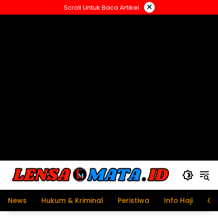
Langsung
×
Scroll Untuk Baca Artikel
ke
konten
News
Hukum & Kriminal
Peristiwa
Info Haji
Ol