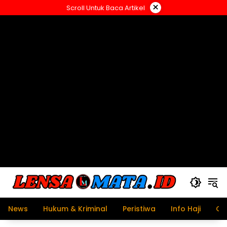
Langsung
×
Scroll Untuk Baca Artikel
ke
konten
News
Hukum & Kriminal
Peristiwa
Info Haji
Ol