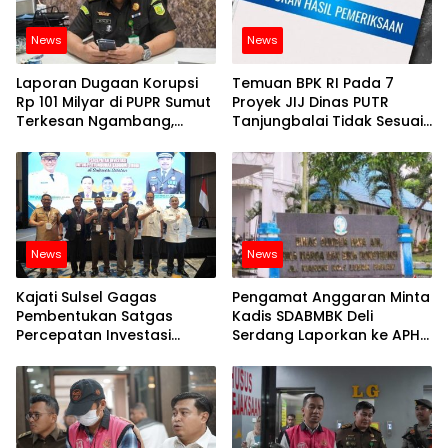
News
News
Laporan Dugaan Korupsi
Temuan BPK RI Pada 7
Rp 101 Milyar di PUPR Sumut
Proyek JIJ Dinas PUTR
Terkesan Ngambang,
Tanjungbalai Tidak Sesuai
Kinerja Kejati Sumut
Spesifikasi, Sekretaris-
Dipertanyakan
Kabid Bungkam
News
News
Kajati Sulsel Gagas
Pengamat Anggaran Minta
Pembentukan Satgas
Kadis SDABMBK Deli
Percepatan Investasi
Serdang Laporkan ke APH
Untuk Pertumbuhan Tinggi
Soal Kerugian Negara
Yang Belum Dikembalikan