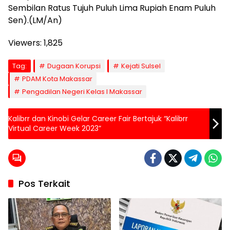
Sembilan Ratus Tujuh Puluh Lima Rupiah Enam Puluh
Sen).(LM/An)
Viewers:
1,825
Tag:
Dugaan Korupsi
Kejati Sulsel
PDAM Kota Makassar
Pengadilan Negeri Kelas I Makassar
Kalibrr dan Kinobi Gelar Career Fair Bertajuk “Kalibrr
Virtual Career Week 2023”
Pos Terkait