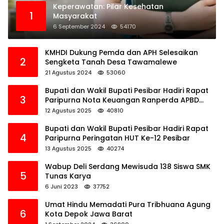
Keperawatan: Pilar Kesehatan
1
Masyarakat
6 September 2024
54170
KMHDI Dukung Pemda dan APH Selesaikan
2
Sengketa Tanah Desa Tawamalewe
21 Agustus 2024
53060
Bupati dan Wakil Bupati Pesibar Hadiri Rapat
3
Paripurna Nota Keuangan Ranperda APBD
Perubahan TA 2025
12 Agustus 2025
40810
Bupati dan Wakil Bupati Pesibar Hadiri Rapat
4
Paripurna Peringatan HUT Ke-12 Pesibar
13 Agustus 2025
40274
Wabup Deli Serdang Mewisuda 138 Siswa SMK
5
Tunas Karya
6 Juni 2023
37752
Umat Hindu Memadati Pura Tribhuana Agung
6
Kota Depok Jawa Barat