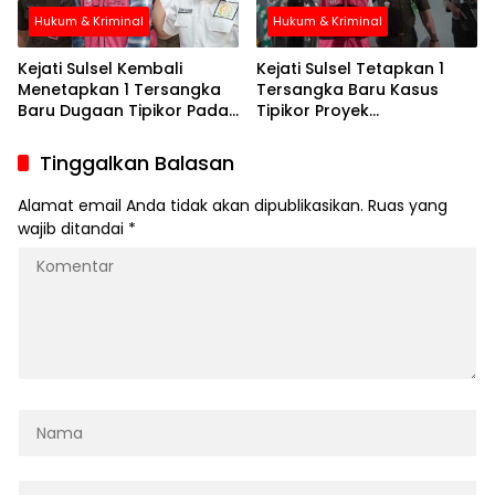
Hukum & Kriminal
Hukum & Kriminal
Kejati Sulsel Kembali
Kejati Sulsel Tetapkan 1
Menetapkan 1 Tersangka
Tersangka Baru Kasus
Baru Dugaan Tipikor Pada
Tipikor Proyek
PT Surveyor Indonesia
Pembangunan Perpipaan
Cabang Makassar
Air Limbah Kota Makassar
Tinggalkan Balasan
Alamat email Anda tidak akan dipublikasikan.
Ruas yang
wajib ditandai
*