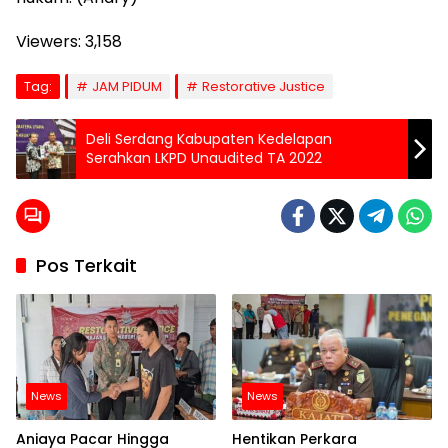
Viewers:
3,158
Tag:
JAM PIDUM
Restorative Justice
Deli Serdang Kabupaten Kedelapan
Serahkan LKPD Unaudited TA 2022
Pos Terkait
News
News
Aniaya Pacar Hingga
Hentikan Perkara