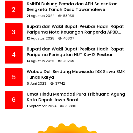
KMHDI Dukung Pemda dan APH Selesaikan
2
Sengketa Tanah Desa Tawamalewe
21 Agustus 2024
53056
Bupati dan Wakil Bupati Pesibar Hadiri Rapat
3
Paripurna Nota Keuangan Ranperda APBD
Perubahan TA 2025
12 Agustus 2025
40807
Bupati dan Wakil Bupati Pesibar Hadiri Rapat
4
Paripurna Peringatan HUT Ke-12 Pesibar
13 Agustus 2025
40269
Wabup Deli Serdang Mewisuda 138 Siswa SMK
5
Tunas Karya
6 Juni 2023
37742
Umat Hindu Memadati Pura Tribhuana Agung
6
Kota Depok Jawa Barat
1 September 2024
36896