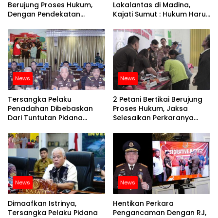
Berujung Proses Hukum,
Lakalantas di Madina,
Dengan Pendekatan
Kajati Sumut : Hukum Harus
Keadilan Restoratif di
Memberi Manfaat Dalam
Kejaksaan, Sepasang
Menciptakan Perdamaian,
Kekasih di Simalungun
Hapuskan Kebencian
Kembali Merajut Cinta
Untuk Menjaga Hubungan
Sosial Yang Baik di
Masyarakat
News
News
Tersangka Pelaku
2 Petani Bertikai Berujung
Penadahan Dibebaskan
Proses Hukum, Jaksa
Dari Tuntutan Pidana
Selesaikan Perkaranya
Melalui RJ, Ini Kata Kajati
Dengan Restoratif Justice
Sumut
News
News
Dimaafkan Istrinya,
Hentikan Perkara
Tersangka Pelaku Pidana
Pengancaman Dengan RJ,