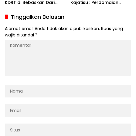
KDRT di Bebaskan Dari
Kajatisu : Perdamaian
Tuntutan Pidana Setelah
Dilingkungan Keluarga
Kajati Sumut Menerapkan
Jauh Lebih Penting
Tinggalkan Balasan
RJ
Daripada Pemenjaraan
Yang Dikhawatirkan
Alamat email Anda tidak akan dipublikasikan.
Ruas yang
Menimbulkan Dendam
wajib ditandai
*
Berkepanjangan