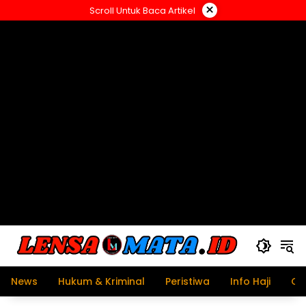
Langsung
×
Scroll Untuk Baca Artikel
ke
konten
News
Hukum & Kriminal
Peristiwa
Info Haji
Ol