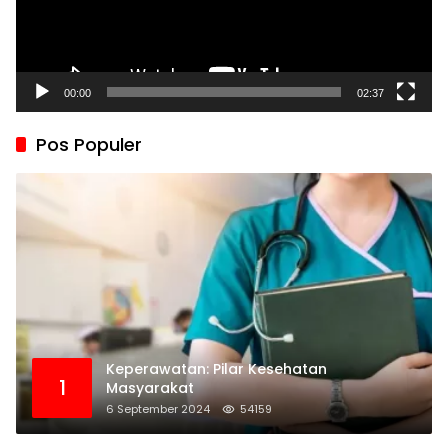
00:00
02:37
Pos Populer
Keperawatan: Pilar Kesehatan
1
Masyarakat
6 September 2024
54159