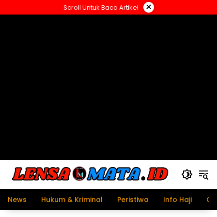
Langsung
×
Scroll Untuk Baca Artikel
ke
konten
News
Hukum & Kriminal
Peristiwa
Info Haji
Ol