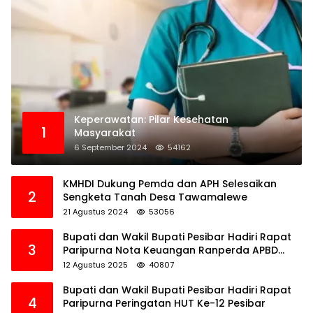
Keperawatan: Pilar Kesehatan
1
Masyarakat
6 September 2024
54162
KMHDI Dukung Pemda dan APH Selesaikan
2
Sengketa Tanah Desa Tawamalewe
21 Agustus 2024
53056
Bupati dan Wakil Bupati Pesibar Hadiri Rapat
3
Paripurna Nota Keuangan Ranperda APBD
Perubahan TA 2025
12 Agustus 2025
40807
Bupati dan Wakil Bupati Pesibar Hadiri Rapat
4
Paripurna Peringatan HUT Ke-12 Pesibar