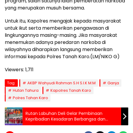
program, salah satunya ialah pemberatan narkoba
yang merupakan musuh bersama.
Untuk itu, Kapolres mengajak kepada masyarakat
untuk ikut serta memberikan pengawasan di
lingkungannya masing-masing. Jika masyarakat
menemukan adanya peredaran narkoba di
wilayahnya diharapkan langsung memberikan
informasi kepada Polres Tanah Karo.(LM/NIKO G)
Viewers:
1,711
Tag:
AKBP Wahyudi Rahman S.H S.I.K M.M
Ganja
Hutan Tahura
Kapolres Tanah Karo
Polres Tahan Karo
Rutan Labuhan Deli Gelar Pembinaan
Kepribadian Kesadaran Berbangsa dan
Bernegara Terhadap Warga Binaan