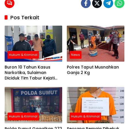
Pos Terkait
Hukum & Kriminal
News
Buron 10 Tahun Kasus
Polres Taput Musnahkan
Narkotika, Sulaiman
Ganja 2 Kg
Diciduk Tim Tabur Kejati
Sumut di Rumahnya
Hukum & Kriminal
Hukum & Kriminal
Polda Sumut Gagalkan 272
Seorang Remaja Dibekuk