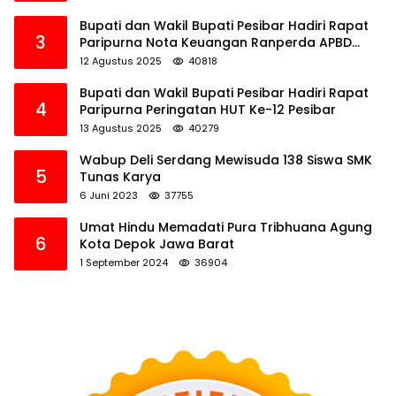
Bupati dan Wakil Bupati Pesibar Hadiri Rapat
3
Paripurna Nota Keuangan Ranperda APBD
Perubahan TA 2025
12 Agustus 2025
40818
Bupati dan Wakil Bupati Pesibar Hadiri Rapat
4
Paripurna Peringatan HUT Ke-12 Pesibar
13 Agustus 2025
40279
Wabup Deli Serdang Mewisuda 138 Siswa SMK
5
Tunas Karya
6 Juni 2023
37755
Umat Hindu Memadati Pura Tribhuana Agung
6
Kota Depok Jawa Barat
1 September 2024
36904