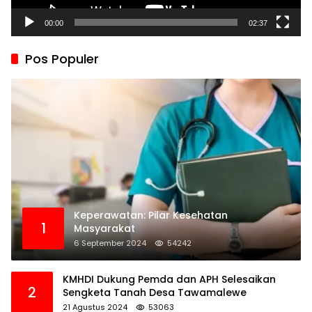
00:00
02:37
Pos Populer
Keperawatan: Pilar Kesehatan
1
Masyarakat
6 September 2024
54242
KMHDI Dukung Pemda dan APH Selesaikan
2
Sengketa Tanah Desa Tawamalewe
21 Agustus 2024
53063