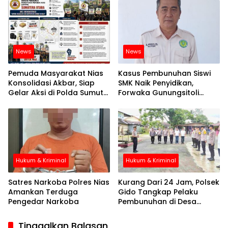
Polda Sumut
News
News
Pemuda Masyarakat Nias
Kasus Pembunuhan Siswi
Konsolidasi Akbar, Siap
SMK Naik Penyidikan,
Gelar Aksi di Polda Sumut
Forwaka Gunungsitoli
Desak Evaluasi Kinerja
Desak Polisi Segera
Kapolres Nias
Tangkap Pelaku
Hukum & Kriminal
Hukum & Kriminal
Satres Narkoba Polres Nias
Kurang Dari 24 Jam, Polsek
Amankan Terduga
Gido Tangkap Pelaku
Pengedar Narkoba
Pembunuhan di Desa
Sogae’adu
Tinggalkan Balasan