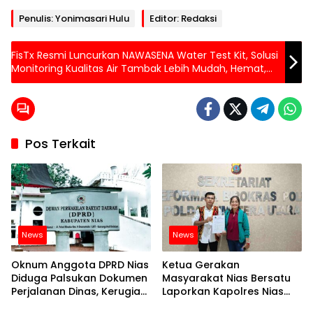
Penulis: Yonimasari Hulu
Editor: Redaksi
FisTx Resmi Luncurkan NAWASENA Water Test Kit, Solusi
Monitoring Kualitas Air Tambak Lebih Mudah, Hemat,
dan Cerdas
Pos Terkait
News
News
Oknum Anggota DPRD Nias
Ketua Gerakan
Diduga Palsukan Dokumen
Masyarakat Nias Bersatu
Perjalanan Dinas, Kerugian
Laporkan Kapolres Nias
Capai Milyaran
dan Jajaran ke Propam