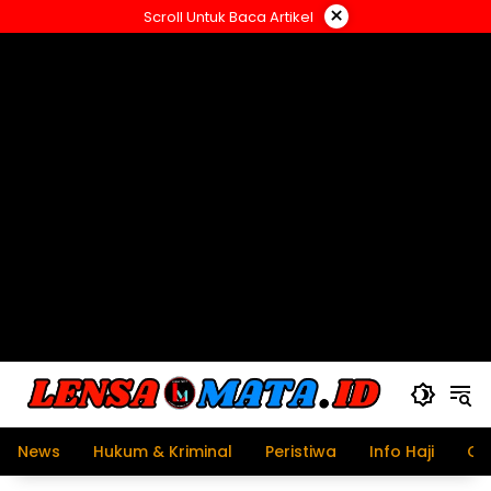
Langsung
×
Scroll Untuk Baca Artikel
ke
konten
News
Hukum & Kriminal
Peristiwa
Info Haji
Ol