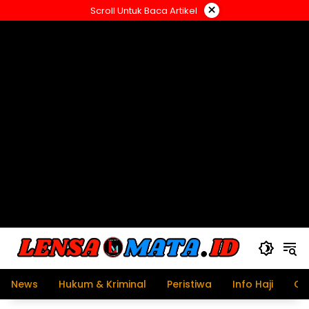
Langsung
×
Scroll Untuk Baca Artikel
ke
konten
News
Hukum & Kriminal
Peristiwa
Info Haji
Ol