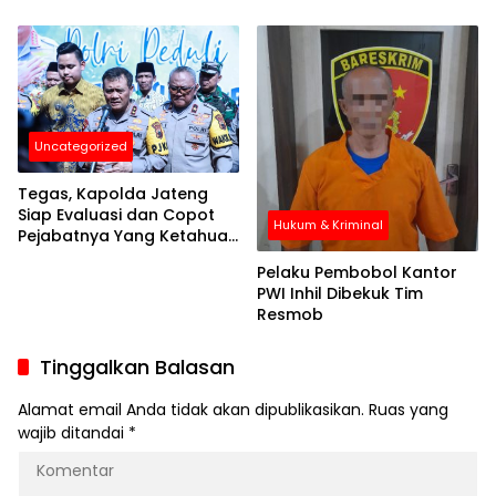
Uncategorized
Tegas, Kapolda Jateng
Siap Evaluasi dan Copot
Hukum & Kriminal
Pejabatnya Yang Ketahuan
Main-Main Dengan
Pelaku Pembobol Kantor
Perjudian
PWI Inhil Dibekuk Tim
Resmob
Tinggalkan Balasan
Alamat email Anda tidak akan dipublikasikan.
Ruas yang
wajib ditandai
*