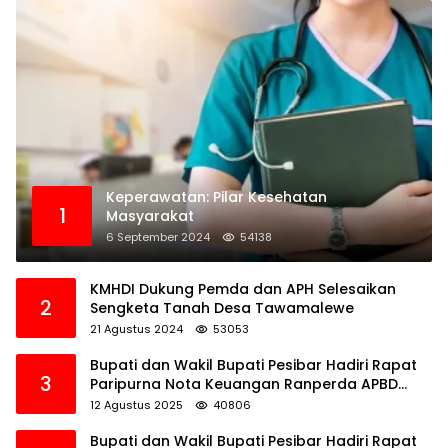
Keperawatan: Pilar Kesehatan
1
Masyarakat
6 September 2024
54138
KMHDI Dukung Pemda dan APH Selesaikan
2
Sengketa Tanah Desa Tawamalewe
21 Agustus 2024
53053
Bupati dan Wakil Bupati Pesibar Hadiri Rapat
3
Paripurna Nota Keuangan Ranperda APBD
Perubahan TA 2025
12 Agustus 2025
40806
Bupati dan Wakil Bupati Pesibar Hadiri Rapat