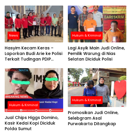
News
Hukum & Kriminal
Hasyim Kecam Keras –
Lagi Asyik Main Judi Online,
Laporkan Budi Arie ke Polisi
Pemilik Warung di Nias
Terkait Tudingan PDIP
Selatan Diciduk Polisi
Terlibat Praktik Judol
Hukum & Kriminal
Hukum & Kriminal
Promosikan Judi Online,
Jual Chips Higgs Domino,
Selebgram Asal
Kasir Kedai Kopi Diciduk
Purwakarta Ditangkap
Polda Sumut