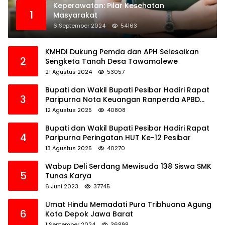
Keperawatan: Pilar Kesehatan
1
Masyarakat
6 September 2024
54163
KMHDI Dukung Pemda dan APH Selesaikan
2
Sengketa Tanah Desa Tawamalewe
21 Agustus 2024
53057
Bupati dan Wakil Bupati Pesibar Hadiri Rapat
3
Paripurna Nota Keuangan Ranperda APBD
Perubahan TA 2025
12 Agustus 2025
40808
Bupati dan Wakil Bupati Pesibar Hadiri Rapat
4
Paripurna Peringatan HUT Ke-12 Pesibar
13 Agustus 2025
40270
Wabup Deli Serdang Mewisuda 138 Siswa SMK
5
Tunas Karya
6 Juni 2023
37745
Umat Hindu Memadati Pura Tribhuana Agung
6
Kota Depok Jawa Barat
1 September 2024
36898