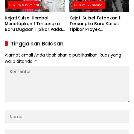
Hukum & Kriminal
Hukum & Kriminal
Kejati Sulsel Kembali
Kejati Sulsel Tetapkan 1
Menetapkan 1 Tersangka
Tersangka Baru Kasus
Baru Dugaan Tipikor Pada
Tipikor Proyek
PT Surveyor Indonesia
Pembangunan Perpipaan
Cabang Makassar
Air Limbah Kota Makassar
Tinggalkan Balasan
Alamat email Anda tidak akan dipublikasikan.
Ruas yang
wajib ditandai
*