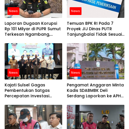
News
News
Laporan Dugaan Korupsi
Temuan BPK RI Pada 7
Rp 101 Milyar di PUPR Sumut
Proyek JIJ Dinas PUTR
Terkesan Ngambang,
Tanjungbalai Tidak Sesuai
Kinerja Kejati Sumut
Spesifikasi, Sekretaris-
Dipertanyakan
Kabid Bungkam
News
News
Kajati Sulsel Gagas
Pengamat Anggaran Minta
Pembentukan Satgas
Kadis SDABMBK Deli
Percepatan Investasi
Serdang Laporkan ke APH
Untuk Pertumbuhan Tinggi
Soal Kerugian Negara
Yang Belum Dikembalikan