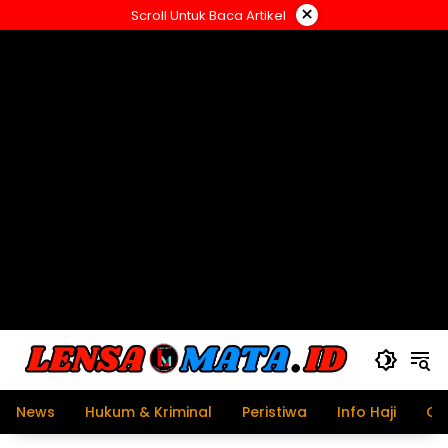
Langsung
×
Scroll Untuk Baca Artikel
ke
konten
News
Hukum & Kriminal
Peristiwa
Info Haji
Ol