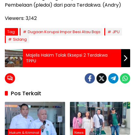
Pembelaan (pledoi) dari para Terdakwa. (Andry)
Viewers:
3,142
Tag:
Dugaan Korupsi Impor Besi Atau Baja
JPU
Sidang
Majelis Hakim Tolak Eksepsi 2 Terdakwa
TPPU
Pos Terkait
Hukum & Kriminal
News