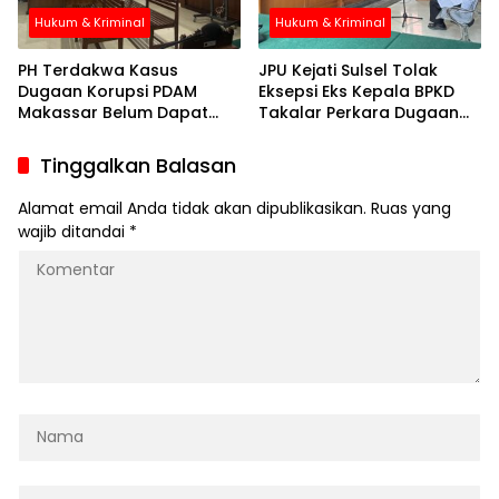
Hukum & Kriminal
Hukum & Kriminal
PH Terdakwa Kasus
JPU Kejati Sulsel Tolak
Dugaan Korupsi PDAM
Eksepsi Eks Kepala BPKD
Makassar Belum Dapat
Takalar Perkara Dugaan
Bacakan Nota Pembelaan
Korupsi Harga Jual Pasir
Atas Tuntutan JPU Kejati
Laut
Tinggalkan Balasan
Sulsel
Alamat email Anda tidak akan dipublikasikan.
Ruas yang
wajib ditandai
*