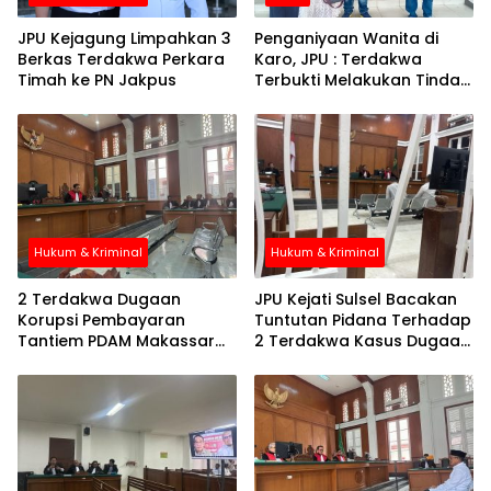
JPU Kejagung Limpahkan 3
Penganiyaan Wanita di
Berkas Terdakwa Perkara
Karo, JPU : Terdakwa
Timah ke PN Jakpus
Terbukti Melakukan Tindak
Pidana
Hukum & Kriminal
Hukum & Kriminal
2 Terdakwa Dugaan
JPU Kejati Sulsel Bacakan
Korupsi Pembayaran
Tuntutan Pidana Terhadap
Tantiem PDAM Makassar
2 Terdakwa Kasus Dugaan
Ajukan Eksepsi Atas
Korupsi Kegiatan Satpol PP
Dakwaan JPU Kejati Sulsel
Kota Makassar Tahun
2017-2020