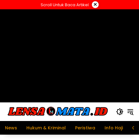
Langsung
×
Scroll Untuk Baca Artikel
ke
konten
News
Hukum & Kriminal
Peristiwa
Info Haji
Ol