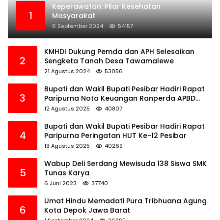
Keperawatan: Pilar Kesehatan
1
Masyarakat
6 September 2024
54157
KMHDI Dukung Pemda dan APH Selesaikan
2
Sengketa Tanah Desa Tawamalewe
21 Agustus 2024
53056
Bupati dan Wakil Bupati Pesibar Hadiri Rapat
3
Paripurna Nota Keuangan Ranperda APBD
Perubahan TA 2025
12 Agustus 2025
40807
Bupati dan Wakil Bupati Pesibar Hadiri Rapat
4
Paripurna Peringatan HUT Ke-12 Pesibar
13 Agustus 2025
40269
Wabup Deli Serdang Mewisuda 138 Siswa SMK
5
Tunas Karya
6 Juni 2023
37740
Umat Hindu Memadati Pura Tribhuana Agung
6
Kota Depok Jawa Barat