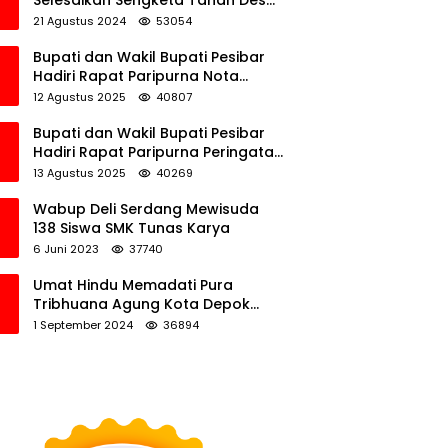
Selesaikan Sengketa Tanah Desa
Tawamalewe
21 Agustus 2024
53054
Bupati dan Wakil Bupati Pesibar
Hadiri Rapat Paripurna Nota
Keuangan Ranperda APBD
12 Agustus 2025
40807
Perubahan TA 2025
Bupati dan Wakil Bupati Pesibar
Hadiri Rapat Paripurna Peringatan
HUT Ke-12 Pesibar
13 Agustus 2025
40269
Wabup Deli Serdang Mewisuda
138 Siswa SMK Tunas Karya
6 Juni 2023
37740
Umat Hindu Memadati Pura
Tribhuana Agung Kota Depok
Jawa Barat
1 September 2024
36894