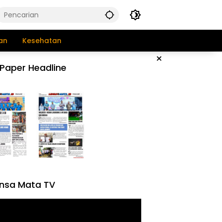
an
Kesehatan
×
Paper Headline
nsa Mata TV
tar