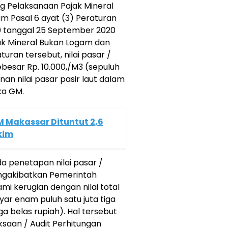
ng Pelaksanaan Pajak Mineral
m Pasal 6 ayat (3) Peraturan
0 tanggal 25 September 2020
ak Mineral Bukan Logam dan
ran tersebut, nilai pasar /
ebesar Rp. 10.000,/M3 (sepuluh
nan nilai pasar pasir laut dalam
ka GM.
 Makassar Dituntut 2,6
kim
a penetapan nilai pasar /
engakibatkan Pemerintah
i kerugian dengan nilai total
lyar enam puluh satu juta tiga
ga belas rupiah). Hal tersebut
ksaan / Audit Perhitungan