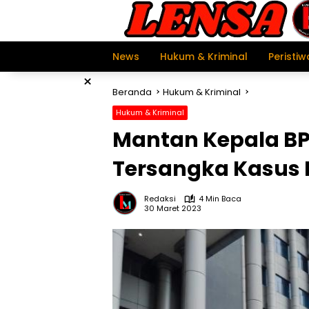
Langsung
ke
konten
News
Hukum & Kriminal
Peristiw
×
Beranda
Hukum & Kriminal
Hukum & Kriminal
Mantan Kepala BP
Tersangka Kasus 
Redaksi
4 Min Baca
30 Maret 2023