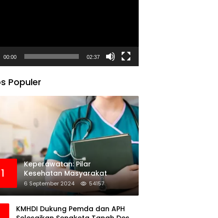
00:00
02:37
s Populer
Keperawatan: Pilar
1
Kesehatan Masyarakat
6 September 2024
54157
KMHDI Dukung Pemda dan APH