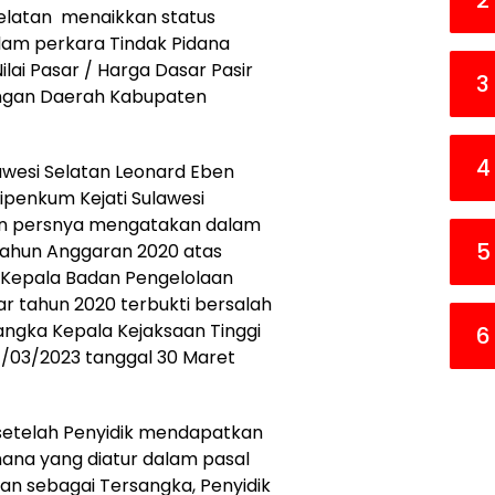
2
 Selatan menaikkan status
lam perkara Tindak Pidana
ai Pasar / Harga Dasar Pasir
3
ngan Daerah Kabupaten
4
lawesi Selatan Leonard Eben
sipenkum Kejati Sulawesi
ran persnya mengatakan dalam
5
Tahun Anggaran 2020 atas
Kepala Badan Pengelolaan
 tahun 2020 terbukti bersalah
ngka Kepala Kejaksaan Tinggi
6
.1/03/2023 tanggal 30 Maret
setelah Penyidik mendapatkan
mana yang diatur dalam pasal
kan sebagai Tersangka, Penyidik