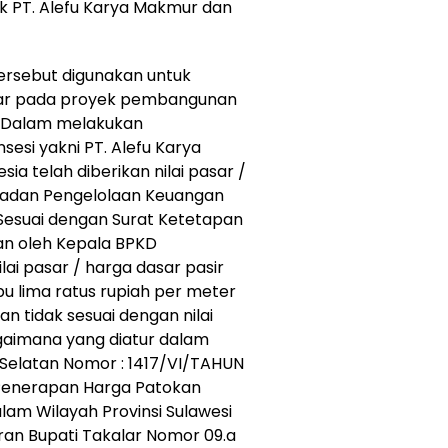
ik PT. Alefu Karya Makmur dan
tersebut digunakan untuk
sar pada proyek pembangunan
. Dalam melakukan
sesi yakni PT. Alefu Karya
ia telah diberikan nilai pasar /
 Badan Pengelolaan Keuangan
Sesuai dengan Surat Ketetapan
an oleh Kepala BPKD
i pasar / harga dasar pasir
ibu lima ratus rupiah per meter
n tidak sesuai dengan nilai
agaimana yang diatur dalam
 Selatan Nomor : 1417/VI/TAHUN
 Penerapan Harga Patokan
am Wilayah Provinsi Sulawesi
uran Bupati Takalar Nomor 09.a