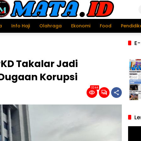
a
Info Haji
Olahraga
Ekonomi
Food
Pendidik
E-
KD Takalar Jadi
Dugaan Korupsi
3244
Le
Pemu
Video