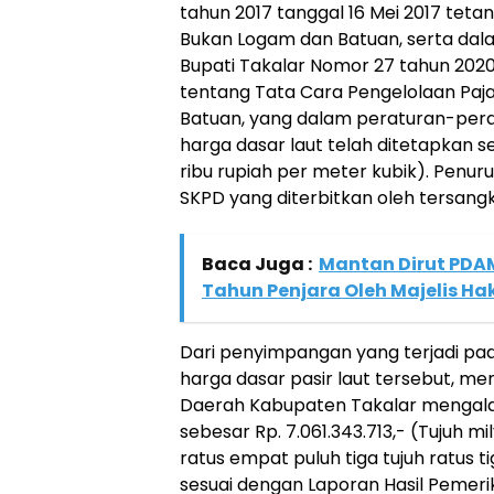
tahun 2017 tanggal 16 Mei 2017 teta
Bukan Logam dan Batuan, serta dala
Bupati Takalar Nomor 27 tahun 202
tentang Tata Cara Pengelolaan Paj
Batuan, yang dalam peraturan-peratu
harga dasar laut telah ditetapkan s
ribu rupiah per meter kubik). Penuru
SKPD yang diterbitkan oleh tersang
Baca Juga :
Mantan Dirut PDAM
Tahun Penjara Oleh Majelis Ha
Dari penyimpangan yang terjadi pad
harga dasar pasir laut tersebut, m
Daerah Kabupaten Takalar mengalam
sebesar Rp. 7.061.343.713,- (Tujuh mi
ratus empat puluh tiga tujuh ratus ti
sesuai dengan Laporan Hasil Pemeri