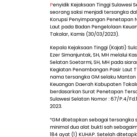
P
enyidik Kejaksaan Tinggi Sulawesi
seorang saksi menjadi tersangka da
Korupsi Penyimpangan Penetapan Nil
Laut pada Badan Pengelolaan Keua
Takalar, Kamis (30/03/2023).
Kepala Kejaksaan Tinggi (Kajati) Su
Ezer Simanjuntak, SH, MH melalui Ka
Selatan Soetarmi, SH, MH pada sia
Kegiatan Penambangan Pasir Laut 
nama tersangka GM selaku Mantan 
Keuangan Daerah Kabupaten Takalar
berdasarkan Surat Penetapan Tersa
Sulawesi Selatan Nomor : 67/P.4/Fd
2023.
“GM ditetapkan sebagai tersangka 
minimal dua alat bukti sah sebagai
184 ayat (1) KUHAP. Setelah ditetap