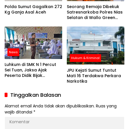
Polda Sumut Gagalkan 272
Seorang Remaja Dibekuk
Kg Ganja Asal Aceh
Satresnarkoba Polres Nias
Selatan di Wallo Green
saat Bawa Ganja
News
Hukum & Kriminal
Luhkum di SMK N 1 Percut
Sei Tuan, Jaksa Ajak
JPU Kejati Sumut Tuntut
Peserta Didik Bijak
Mati 16 Terdakwa Perkara
Menangkal Hoax dan
Narkotika
Ujaran Kebencian
Tinggalkan Balasan
Alamat email Anda tidak akan dipublikasikan.
Ruas yang
wajib ditandai
*