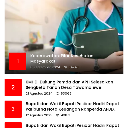
Keperawatan: Pilar Kesehatan
1
Masyarakat
6 September 2024
54248
KMHDI Dukung Pemda dan APH Selesaikan
2
Sengketa Tanah Desa Tawamalewe
21 Agustus 2024
53065
Bupati dan Wakil Bupati Pesibar Hadiri Rapat
3
Paripurna Nota Keuangan Ranperda APBD
Perubahan TA 2025
12 Agustus 2025
40819
Bupati dan Wakil Bupati Pesibar Hadiri Rapat