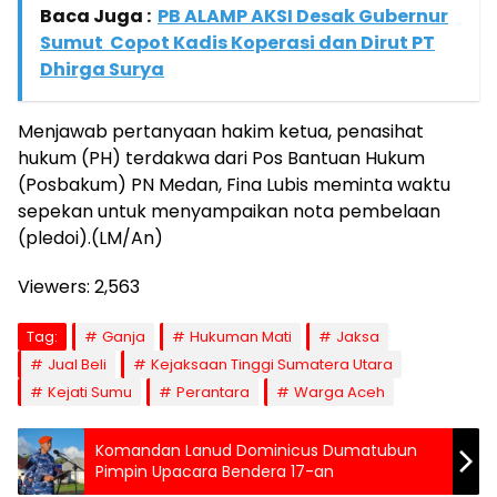
Baca Juga :
PB ALAMP AKSI Desak Gubernur
Sumut Copot Kadis Koperasi dan Dirut PT
Dhirga Surya
Menjawab pertanyaan hakim ketua, penasihat
hukum (PH) terdakwa dari Pos Bantuan Hukum
(Posbakum) PN Medan, Fina Lubis meminta waktu
sepekan untuk menyampaikan nota pembelaan
(pledoi).(LM/An)
Viewers:
2,563
Tag:
Ganja
Hukuman Mati
Jaksa
Jual Beli
Kejaksaan Tinggi Sumatera Utara
Kejati Sumu
Perantara
Warga Aceh
Komandan Lanud Dominicus Dumatubun
Pimpin Upacara Bendera 17-an