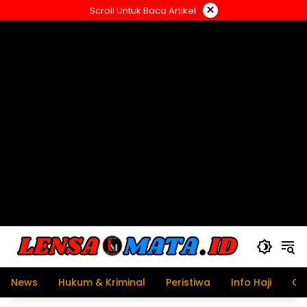
Langsung
×
Scroll Untuk Baca Artikel
ke
konten
News
Hukum & Kriminal
Peristiwa
Info Haji
Ol